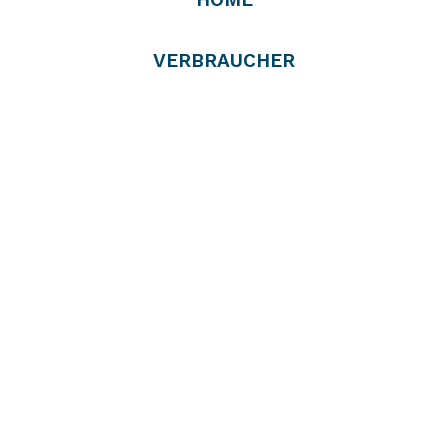
VERBRAUCHER
PROFIS
VERTREIBER
RÜCKNEHMER
UNTERNEHMEN
PRESSE
DOWNLOADS