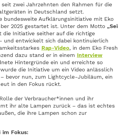
s seit zwei Jahrzehnten den Rahmen für die
ltgeräten in Deutschland setzt.
e bundesweite Aufklärungsinitiative mit Eko
mber 2025 gestartet ist. Unter dem Motto
„Sei
die Initiative seither auf die richtige
und entwickelt sich dabei kontinuierlich
ksamkeitsstarkes
Rap-Video
, in dem Eko Fresh
änzend dazu stand er in einem
Interview
nete Hintergründe ein und erreichte so
wurde die Initiative um ein Video anlässlich
 – bevor nun, zum Lightcycle-Jubiläum, ein
neut in den Fokus rückt.
Rolle der Verbraucher*innen und ihr
mt ihr alte Lampen zurück – das ist echtes
außen, die ihre Lampen schon zur
i im Fokus: