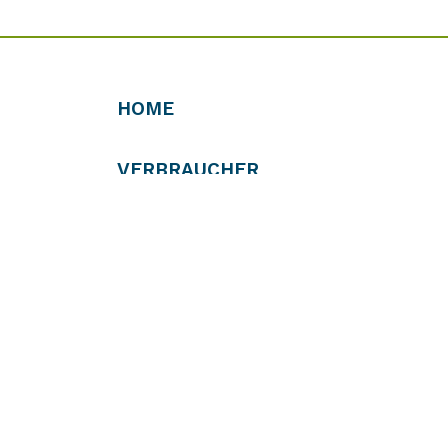
HOME
VERBRAUCHER
PROFIS
VERTREIBER
RÜCKNEHMER
Kooperationspartner des