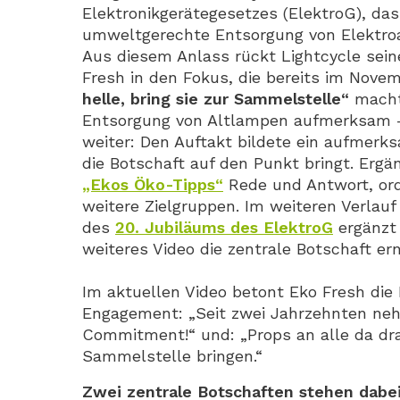
Elektronikgerätegesetzes (ElektroG), da
umweltgerechte Entsorgung von Elektroa
Aus diesem Anlass rückt Lightcycle sein
Fresh in den Fokus, die bereits im Nove
helle, bring sie zur Sammelstelle“
macht 
Entsorgung von Altlampen aufmerksam – 
weiter: Den Auftakt bildete ein aufmer
die Botschaft auf den Punkt bringt. Erg
„Ekos Öko-Tipps“
Rede und Antwort, ord
weitere Zielgruppen. Im weiteren Verlauf 
des
20. Jubiläums des ElektroG
ergänzt
weiteres Video die zentrale Botschaft er
Im aktuellen Video betont Eko Fresh die 
Engagement: „Seit zwei Jahrzehnten neh
Commitment!“ und: „Props an alle da dr
Sammelstelle bringen.“
Zwei zentrale Botschaften stehen dabe