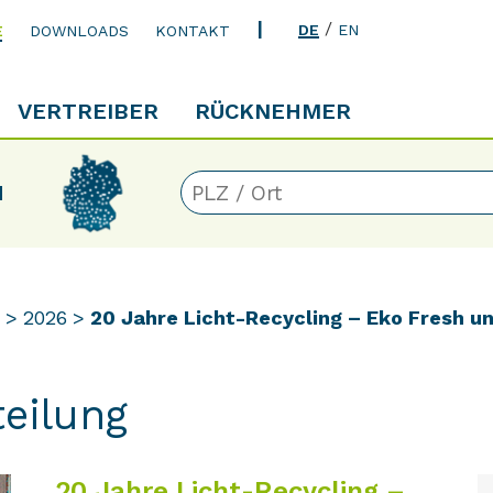
/
DE
EN
E
DOWNLOADS
KONTAKT
VERTREIBER
RÜCKNEHMER
N
2026
20 Jahre Licht-Recycling – Eko Fresh u
teilung
20 Jahre Licht-Recycling –