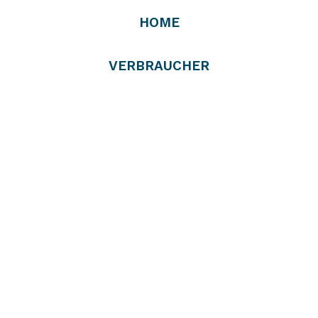
HOME
VERBRAUCHER
PROFIS
VERTREIBER
RÜCKNEHMER
UNTERNEHMEN
PRESSE