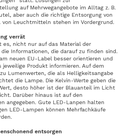
ngen“ statt. Lösungen zur
llung auf Mehrwegangebote im Alltag z. B.
el, aber auch die richtige Entsorgung von
. von Leuchtmitteln stehen im Vordergrund.
ung verrät
s, nicht nur auf das Material der
ie Informationen, die darauf zu finden sind.
 am neuen EU-Label besser orientieren und
 jeweilige Produkt informieren. Auf dem
zu Lumenwerten, die als Helligkeitsangabe
chtet die Lampe.
Die Kelvin-Werte geben die
ert, desto höher ist der Blauanteil im Licht
cht. Darüber hinaus ist auf den
en angegeben. Gute LED-Lanpen halten
bigen LED-Lampen können Mehrfachkäufe
rden.
censchonend entsorgen