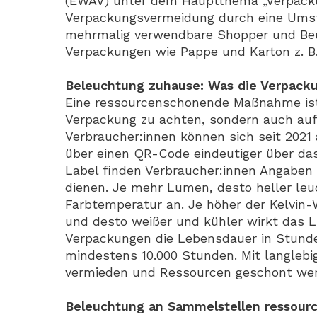
(EWAV) unter dem Hauptthema „Verpacku
Verpackungsvermeidung durch eine Umste
mehrmalig verwendbare Shopper und Beut
Verpackungen wie Pappe und Karton z. B
Beleuchtung zuhause: Was die Verpack
Eine ressourcenschonende Maßnahme ist e
Verpackung zu achten, sondern auch auf d
Verbraucher:innen können sich seit 2021
über einen QR-Code eindeutiger über das
Label finden Verbraucher:innen Angaben 
dienen.
Je mehr Lumen, desto heller leu
Farbtemperatur an. Je höher der Kelvin-W
und desto weißer und kühler wirkt das Li
Verpackungen die Lebensdauer in Stund
mindestens 10.000 Stunden. Mit langle
vermieden und Ressourcen geschont we
Beleuchtung an Sammelstellen ressour