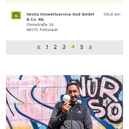
Veolia Umweltservice Süd GmbH
135,6 km
G
& Co. KG
Ohmstraße 24
96175 Pettstadt
<
1
2
3
4
5
>