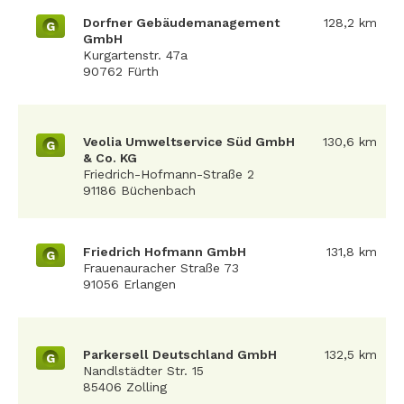
Dorfner Gebäudemanagement
128,2 km
G
GmbH
Kurgartenstr. 47a
90762 Fürth
Veolia Umweltservice Süd GmbH
130,6 km
G
& Co. KG
Friedrich-Hofmann-Straße 2
91186 Büchenbach
Friedrich Hofmann GmbH
131,8 km
G
Frauenauracher Straße 73
91056 Erlangen
Parkersell Deutschland GmbH
132,5 km
G
Nandlstädter Str. 15
85406 Zolling