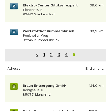
Elektro-Center Gillitzer expert
39,6 km
K
Eichenstr. 2
92442 Wackersdorf
Wertstoffhof Kümmersbruck
39,9 km
K
Penkhofer Weg 1
92245 Kümmersbruck
<
1
2
3
4
5
Adresse
Entfernung
Braun Entsorgung GmbH
124,0 km
G
Königsaue 6
85077 Manching