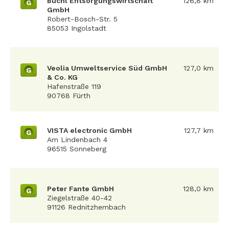
Büchl Entsorgungswirtschaft
126,8 km
G
GmbH
Robert-Bosch-Str. 5
85053 Ingolstadt
Veolia Umweltservice Süd GmbH
127,0 km
G
& Co. KG
Hafenstraße 119
90768 Fürth
VISTA electronic GmbH
127,7 km
G
Am Lindenbach 4
96515 Sonneberg
Peter Fante GmbH
128,0 km
G
Ziegelstraße 40-42
91126 Rednitzhembach