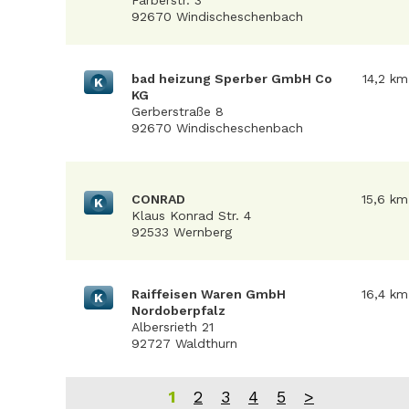
Färberstr. 3
92670 Windischeschenbach
bad heizung Sperber GmbH Co
14,2 km
K
KG
Gerberstraße 8
92670 Windischeschenbach
CONRAD
15,6 km
K
Klaus Konrad Str. 4
92533 Wernberg
Raiffeisen Waren GmbH
16,4 km
K
Nordoberpfalz
Albersrieth 21
92727 Waldthurn
1
2
3
4
5
>