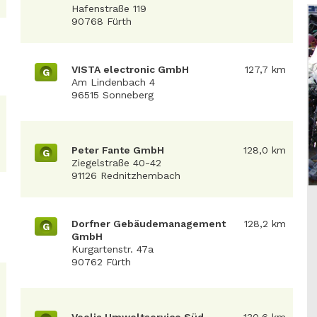
Hafenstraße 119
90768 Fürth
VISTA electronic GmbH
127,7 km
G
Am Lindenbach 4
96515 Sonneberg
Peter Fante GmbH
128,0 km
G
Ziegelstraße 40-42
91126 Rednitzhembach
Dorfner Gebäudemanagement
128,2 km
G
GmbH
Kurgartenstr. 47a
90762 Fürth