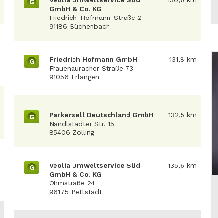
Veolia Umweltservice Süd
130,6 km
G
GmbH & Co. KG
Friedrich-Hofmann-Straße 2
91186 Büchenbach
Friedrich Hofmann GmbH
131,8 km
G
Frauenauracher Straße 73
91056 Erlangen
Parkersell Deutschland GmbH
132,5 km
G
Nandlstädter Str. 15
85406 Zolling
Veolia Umweltservice Süd
135,6 km
G
GmbH & Co. KG
Ohmstraße 24
96175 Pettstadt