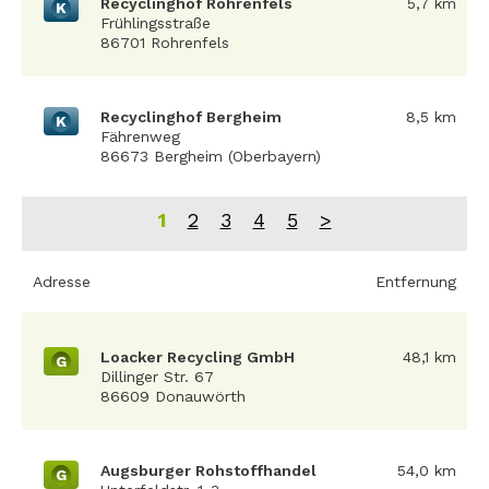
Recyclinghof Rohrenfels
5,7 km
K
Frühlingsstraße
86701 Rohrenfels
Recyclinghof Bergheim
8,5 km
K
Fährenweg
86673 Bergheim (Oberbayern)
1
2
3
4
5
>
Adresse
Entfernung
Loacker Recycling GmbH
48,1 km
G
Dillinger Str. 67
86609 Donauwörth
Augsburger Rohstoffhandel
54,0 km
G