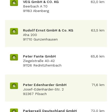
VEG GmbH & CO. KG
62,0 km
G
Beerbach A 70
91183 Abenberg
Rudolf Ernst GmbH & Co. KG
63,5 km
G
Aha 200
91710 Gunzenhausen
Peter Fante GmbH
65,6 km
G
Ziegelstraße 40-42
91126 Rednitzhembach
Peter Edenharder GmbH
71,6 km
G
Josef-Edenharder-Str. 2
92367 Pilsach
Parkersell Deutschland GmbH
72,0 km
G