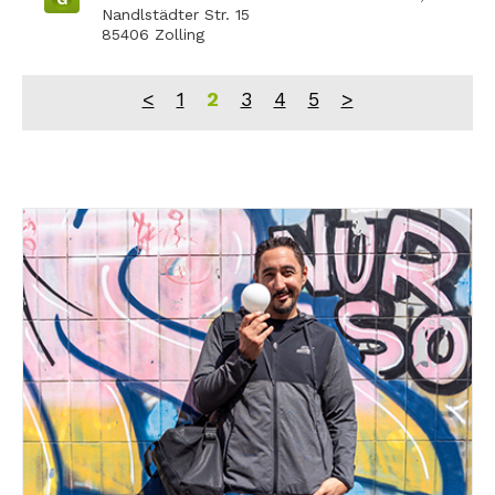
Nandlstädter Str. 15
85406 Zolling
<
1
2
3
4
5
>