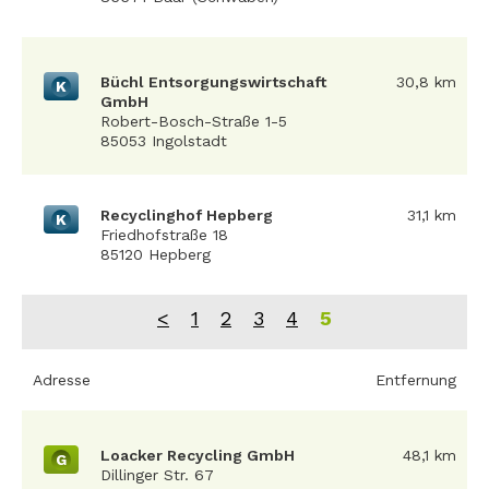
Büchl Entsorgungswirtschaft
30,8 km
K
GmbH
Robert-Bosch-Straße 1-5
85053 Ingolstadt
Recyclinghof Hepberg
31,1 km
K
Friedhofstraße 18
85120 Hepberg
<
1
2
3
4
5
Adresse
Entfernung
Loacker Recycling GmbH
48,1 km
G
Dillinger Str. 67