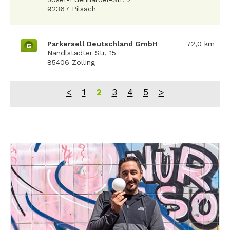
92367 Pilsach
Parkersell Deutschland GmbH
72,0 km
G
Nandlstädter Str. 15
85406 Zolling
<
1
2
3
4
5
>