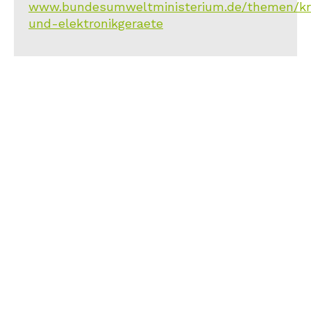
www.bundesumweltministerium.de/themen/kreis
und-elektronikgeraete