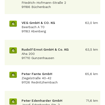
Friedrich-Hofmann-Straße 2
91186 Büchenbach
VEG GmbH & CO. KG
62,0 km
G
Beerbach A 70
91183 Abenberg
Rudolf Ernst GmbH & Co. KG
63,5 km
G
Aha 200
91710 Gunzenhausen
Peter Fante GmbH
65,6 km
G
Ziegelstraße 40-42
91126 Rednitzhembach
Peter Edenharder GmbH
71,6 km
G
Josef-Edenharder-Str. 2