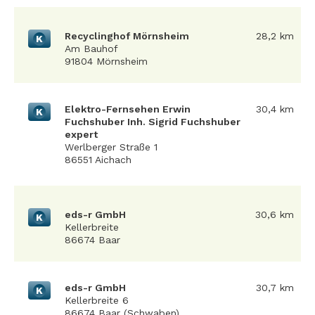
Recyclinghof Mörnsheim
28,2 km
K
Am Bauhof
91804 Mörnsheim
Elektro-Fernsehen Erwin
30,4 km
K
Fuchshuber Inh. Sigrid Fuchshuber
expert
Werlberger Straße 1
86551 Aichach
eds-r GmbH
30,6 km
K
Kellerbreite
86674 Baar
eds-r GmbH
30,7 km
K
Kellerbreite 6
86674 Baar (Schwaben)