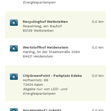
Energiesparlampen
Recyclinghof Wettstetten
0,0 km
K
Reauerweg, am Bauhof
85139 Wettstetten
Wertstoffhof Heldenstein
0,0 km
K
Harting, An der Staatsstraße 2084
84431 Heldenstein
CityGreenPoint - Parkplatz Edeka
0,0 km
K
Hofherrnstr. 66
73434 Aalen
Abgabe nur von LED- und
Energiesparlampen
Annahmehof Löcknitz
0,0 km