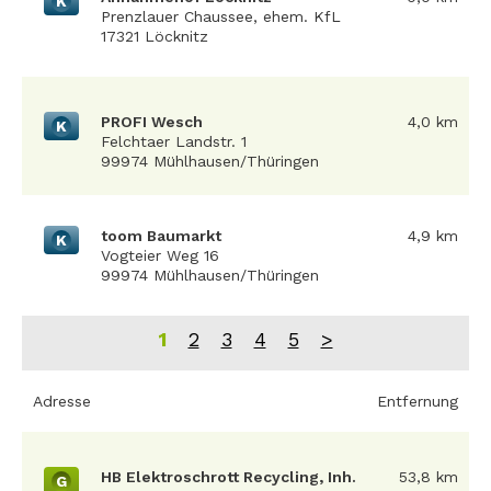
K
Prenzlauer Chaussee, ehem. KfL
17321 Löcknitz
PROFI Wesch
4,0 km
K
Felchtaer Landstr. 1
99974 Mühlhausen/Thüringen
toom Baumarkt
4,9 km
K
Vogteier Weg 16
99974 Mühlhausen/Thüringen
1
2
3
4
5
>
Adresse
Entfernung
HB Elektroschrott Recycling, Inh.
53,8 km
G