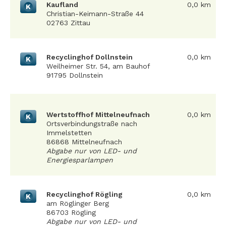
Kaufland
0,0 km
K
Christian-Keimann-Straße 44
02763 Zittau
Recyclinghof Dollnstein
0,0 km
K
Weilheimer Str. 54, am Bauhof
91795 Dollnstein
Wertstoffhof Mittelneufnach
0,0 km
K
Ortsverbindungstraße nach
Immelstetten
86868 Mittelneufnach
Abgabe nur von LED- und
Energiesparlampen
Recyclinghof Rögling
0,0 km
K
am Röglinger Berg
86703 Rögling
Abgabe nur von LED- und