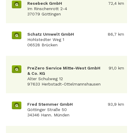
Resebeck GmbH
72,4 km
G
Im Rinschenrott 2-4
37079 Göttingen
Schatz Umwelt GmbH
86,7 km
G
Hohlstedter Weg 1
06528 Brücken
PreZero Service Mitte-West GmbH
91,0 km
G
& Co. KG
Alter Schulweg 12
97633 Herbstadt-Ottelmannshausen
Fred Stemmer GmbH
93,9 km
G
Göttinger Straße 50
34346 Hann. Münden