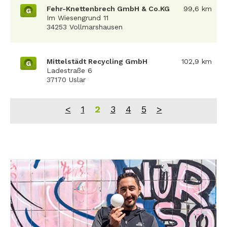
Fehr-Knettenbrech GmbH & Co.KG
99,6 km
G
Im Wiesengrund 11
34253 Vollmarshausen
Mittelstädt Recycling GmbH
102,9 km
G
Ladestraße 6
37170 Uslar
<
1
2
3
4
5
>