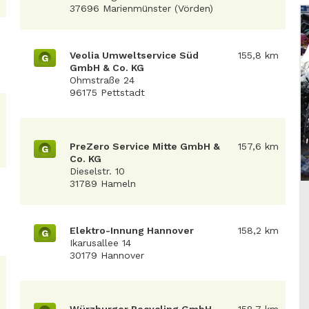
37696 Marienmünster (Vörden)
Veolia Umweltservice Süd
155,8 km
G
GmbH & Co. KG
Ohmstraße 24
96175 Pettstadt
PreZero Service Mitte GmbH &
157,6 km
G
Co. KG
Dieselstr. 10
31789 Hameln
Elektro-Innung Hannover
158,2 km
G
Ikarusallee 14
30179 Hannover