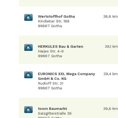
Wertstoffhof Gotha
38,6 km
K
Kindleber Str. 188
99867 Gotha
HERKULES Bau & Garten
39,1 km
K
Harjes Str. 4-6
99867 Gotha
EURONICS XXL Mega Company
39,4 km
K
GmbH & Co. KG
Rudloff Str. 21
99867 Gotha
toom Baumarkt
39,6 km
K
Salzgitterstraße 36