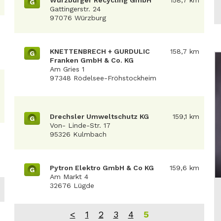
Würzburger Recycling GmbH
158,7 km
G
Gattingerstr. 24
97076 Würzburg
KNETTENBRECH + GURDULIC
158,7 km
G
Franken GmbH & Co. KG
Am Gries 1
97348 Rödelsee-Fröhstockheim
Drechsler Umweltschutz KG
159,1 km
G
Von- Linde-Str. 17
95326 Kulmbach
Pytron Elektro GmbH & Co KG
159,6 km
G
Am Markt 4
32676 Lügde
<
1
2
3
4
5