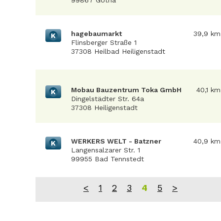
99867 Gotha
hagebaumarkt
39,9 km
K
Flinsberger Straße 1
37308 Heilbad Heiligenstadt
Mobau Bauzentrum Toka GmbH
40,1 km
K
Dingelstädter Str. 64a
37308 Heiligenstadt
WERKERS WELT - Batzner
40,9 km
K
Langensalzarer Str. 1
99955 Bad Tennstedt
<
1
2
3
4
5
>