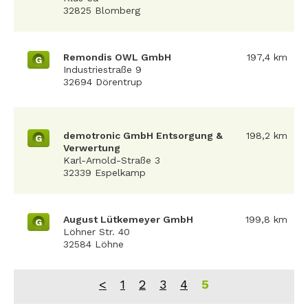
32825 Blomberg
Remondis OWL GmbH
197,4 km
G
Industriestraße 9
32694 Dörentrup
demotronic GmbH Entsorgung &
198,2 km
G
Verwertung
Karl-Arnold-Straße 3
32339 Espelkamp
August Lütkemeyer GmbH
199,8 km
G
Löhner Str. 40
32584 Löhne
<
1
2
3
4
5