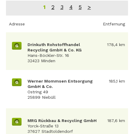
1
2
3
4
5
>
Adresse
Entfernung
Drinkuth Rohstoffhandel
178,4 km
G
Recycling GmbH & Co. KG
Hans-Böckler-Str. 16
32423 Minden
Werner Mommsen Entsorgung
185,1 km
G
GmbH & Co.
Ostring 49
25899 Niebüll
MRG Rückbau & Recycling GmbH
187,6 km
G
Yorck-Straße 13
37627 Stadtoldendorf