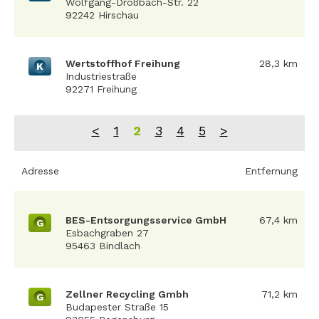
Wolfgang-Droßbach-Str. 22
92242 Hirschau
Wertstoffhof Freihung
28,3 km
K
Industriestraße
92271 Freihung
<
1
2
3
4
5
>
Adresse
Entfernung
BES-Entsorgungsservice GmbH
67,4 km
G
Esbachgraben 27
95463 Bindlach
Zellner Recycling Gmbh
71,2 km
G
Budapester Straße 15