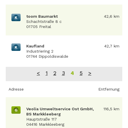
toom Baumarkt
42,6 km
K
Schachtstraße 8 c
01705 Freital
Kaufland
42,7 km
K
Industriering 2
01744 Dippoldiswalde
<
1
2
3
4
5
>
Adresse
Entfernung
Veolia Umweltservice Ost GmbH,
116,5 km
G
BS Markkleeberg
Hauptstraße 117
04416 Markkleeberg