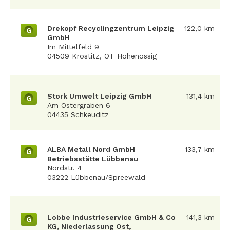
Drekopf Recyclingzentrum Leipzig
122,0 km
G
GmbH
Im Mittelfeld 9
04509 Krostitz, OT Hohenossig
Stork Umwelt Leipzig GmbH
131,4 km
G
Am Ostergraben 6
04435 Schkeuditz
ALBA Metall Nord GmbH
133,7 km
G
Betriebsstätte Lübbenau
Nordstr. 4
03222 Lübbenau/Spreewald
Lobbe Industrieservice GmbH & Co
141,3 km
G
KG, Niederlassung Ost,