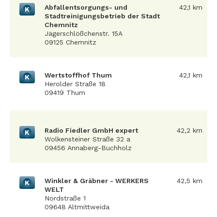
Abfallentsorgungs- und
42,1 km
K
Stadtreinigungsbetrieb der Stadt
Chemnitz
Jägerschlößchenstr. 15A
09125 Chemnitz
Wertstoffhof Thum
42,1 km
K
Herolder Straße 18
09419 Thum
Radio Fiedler GmbH expert
42,2 km
K
Wolkensteiner Straße 32 a
09456 Annaberg-Buchholz
Winkler & Gräbner - WERKERS
42,5 km
K
WELT
Nordstraße 1
09648 Altmittweida