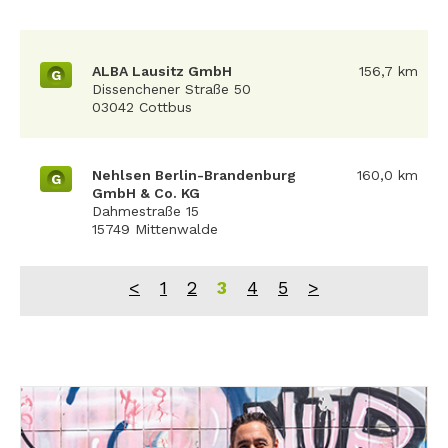
ALBA Lausitz GmbH
156,7 km
G
Dissenchener Straße 50
03042 Cottbus
Nehlsen Berlin-Brandenburg
160,0 km
G
GmbH & Co. KG
Dahmestraße 15
15749 Mittenwalde
<
1
2
3
4
5
>