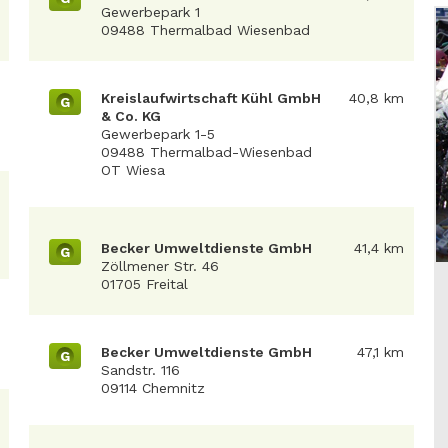
Gewerbepark 1
09488 Thermalbad Wiesenbad
Kreislaufwirtschaft Kühl GmbH
40,8 km
G
& Co. KG
Gewerbepark 1-5
09488 Thermalbad-Wiesenbad
OT Wiesa
Becker Umweltdienste GmbH
41,4 km
G
Zöllmener Str. 46
01705 Freital
Becker Umweltdienste GmbH
47,1 km
G
Sandstr. 116
09114 Chemnitz