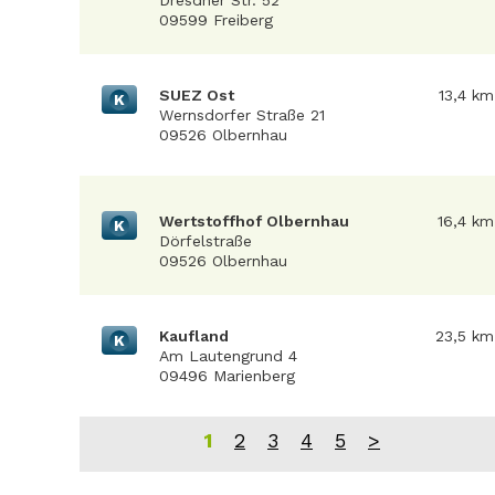
Dresdner Str. 52
09599 Freiberg
SUEZ Ost
13,4 km
K
Wernsdorfer Straße 21
09526 Olbernhau
Wertstoffhof Olbernhau
16,4 km
K
Dörfelstraße
09526 Olbernhau
Kaufland
23,5 km
K
Am Lautengrund 4
09496 Marienberg
1
2
3
4
5
>