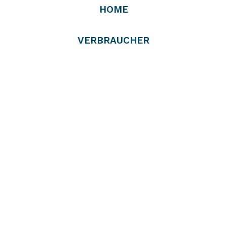
HOME
VERBRAUCHER
PROFIS
VERTREIBER
RÜCKNEHMER
UNTERNEHMEN
PRESSE