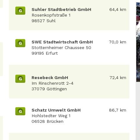
Suhler Stadtbetrieb GmbH
64,4 km
G
Rosenkopfstraße 1
98527 Suhl
SWE Stadtwirtschaft GmbH
70,0 km
G
Stotternheimer Chaussee 50
99195 Erfurt
Resebeck GmbH
72,4 km
G
Im Rinschenrott 2-4
37079 Göttingen
Schatz Umwelt GmbH
86,7 km
G
Hohlstedter Weg 1
06528 Brücken