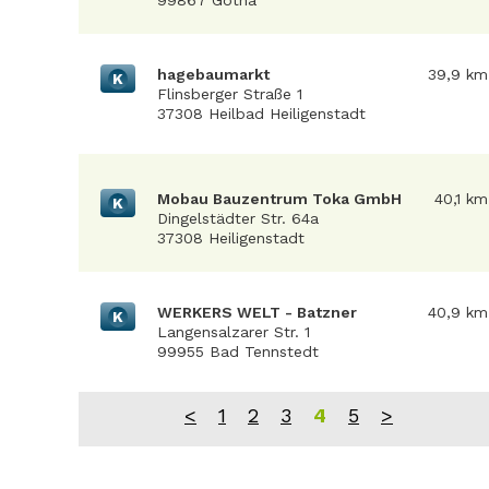
99867 Gotha
hagebaumarkt
39,9 km
K
Flinsberger Straße 1
37308 Heilbad Heiligenstadt
Mobau Bauzentrum Toka GmbH
40,1 km
K
Dingelstädter Str. 64a
37308 Heiligenstadt
WERKERS WELT - Batzner
40,9 km
K
Langensalzarer Str. 1
99955 Bad Tennstedt
<
1
2
3
4
5
>