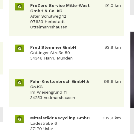
PreZero Service Mitte-West
91,0 km
G
GmbH & Co. KG
Alter Schulweg 12
97633 Herbstadt-
Ottelmannshausen
Fred Stemmer GmbH
93,9 km
G
Göttinger Straße 50
34346 Hann. Münden
Fehr-Knettenbrech GmbH &
99,6 km
G
Co.KG
Im Wiesengrund 11
34253 Vollmarshausen
Mittelstädt Recycling GmbH
102,9 km
G
Ladestraße 6
37170 Uslar