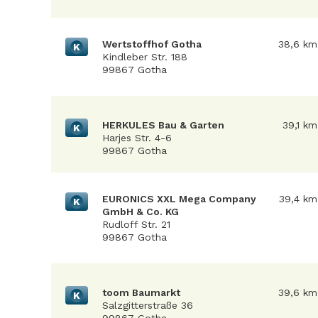
Wertstoffhof Gotha
38,6 km
K
Kindleber Str. 188
99867 Gotha
HERKULES Bau & Garten
39,1 km
K
Harjes Str. 4-6
99867 Gotha
EURONICS XXL Mega Company
39,4 km
K
GmbH & Co. KG
Rudloff Str. 21
99867 Gotha
toom Baumarkt
39,6 km
K
Salzgitterstraße 36