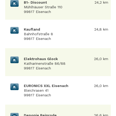
B1- Discount
24,2 km
K
Mühlhäuser Straße 110
99817 Eisenach
Kaufland
24,8 km
K
Bahnhofstraße 8
99817 Eisenach
Elektrohaus Glock
26,0 km
K
Katharinenstraße 86/88
99817 Eisenach
EURONICS XXL Eisenach
26,0 km
K
Bleichrasen 41
99817 Eisenach
Deponie Beinrode
26,6 km