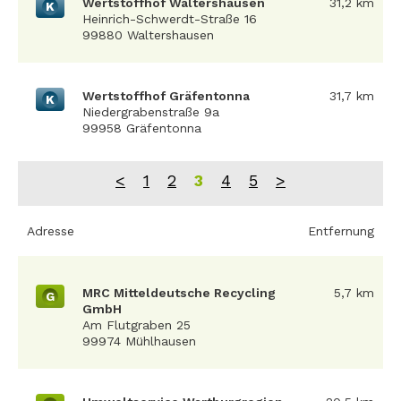
Wertstoffhof Waltershausen
31,2 km
K
Heinrich-Schwerdt-Straße 16
99880 Waltershausen
Wertstoffhof Gräfentonna
31,7 km
K
Niedergrabenstraße 9a
99958 Gräfentonna
<
1
2
3
4
5
>
Adresse
Entfernung
MRC Mitteldeutsche Recycling
5,7 km
G
GmbH
Am Flutgraben 25
99974 Mühlhausen