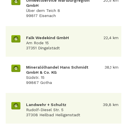
Umweltservice Wartburgregion
20,5 km
G
GmbH
Über dem Teich 8
99817 Eisenach
Falk Wedekind GmbH
22,4 km
G
Am Rode 15
37351 Dingelstädt
Mineralölhandel Hans Schmidt
38,1 km
G
GmbH & Co. KG
Südstr. 15
99867 Gotha
Landwehr + Schultz
39,8 km
G
Rudolf-Diesel Str. 5
37308 Heilbad Heiligenstadt