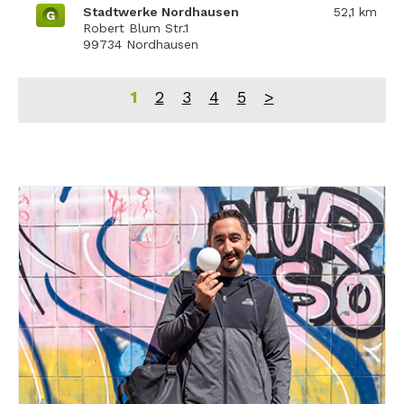
Stadtwerke Nordhausen
52,1 km
G
Robert Blum Str.1
99734 Nordhausen
1
2
3
4
5
>