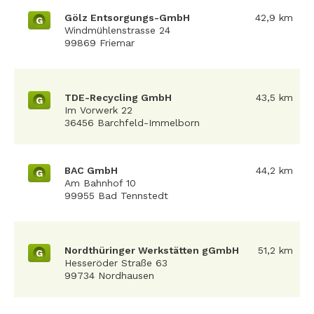
Gölz Entsorgungs-GmbH
42,9 km
G
Windmühlenstrasse 24
99869 Friemar
TDE-Recycling GmbH
43,5 km
G
Im Vorwerk 22
36456 Barchfeld-Immelborn
BAC GmbH
44,2 km
G
Am Bahnhof 10
99955 Bad Tennstedt
Nordthüringer Werkstätten gGmbH
51,2 km
G
Hesseröder Straße 63
99734 Nordhausen