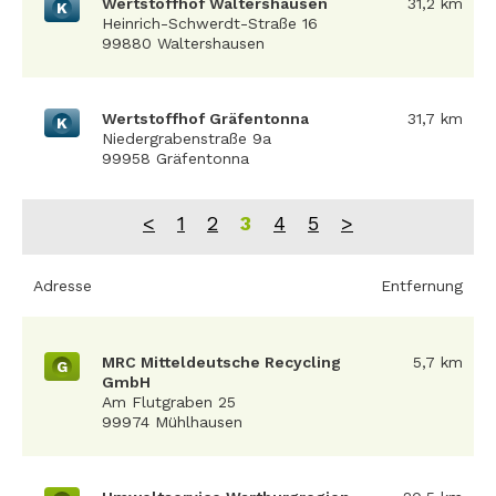
Wertstoffhof Waltershausen
31,2 km
K
Heinrich-Schwerdt-Straße 16
99880 Waltershausen
Wertstoffhof Gräfentonna
31,7 km
K
Niedergrabenstraße 9a
99958 Gräfentonna
<
1
2
3
4
5
>
Adresse
Entfernung
MRC Mitteldeutsche Recycling
5,7 km
G
GmbH
Am Flutgraben 25
99974 Mühlhausen