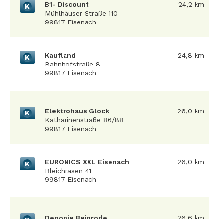
B1- Discount
24,2 km
K
Mühlhäuser Straße 110
99817 Eisenach
Kaufland
24,8 km
K
Bahnhofstraße 8
99817 Eisenach
Elektrohaus Glock
26,0 km
K
Katharinenstraße 86/88
99817 Eisenach
EURONICS XXL Eisenach
26,0 km
K
Bleichrasen 41
99817 Eisenach
Deponie Beinrode
26,6 km