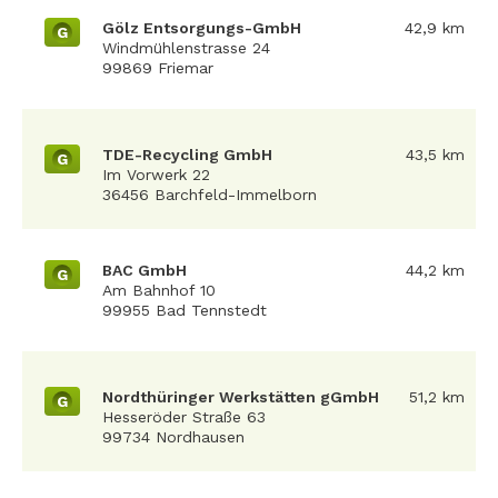
Gölz Entsorgungs-GmbH
42,9 km
G
Windmühlenstrasse 24
99869 Friemar
TDE-Recycling GmbH
43,5 km
G
Im Vorwerk 22
36456 Barchfeld-Immelborn
BAC GmbH
44,2 km
G
Am Bahnhof 10
99955 Bad Tennstedt
Nordthüringer Werkstätten gGmbH
51,2 km
G
Hesseröder Straße 63
99734 Nordhausen