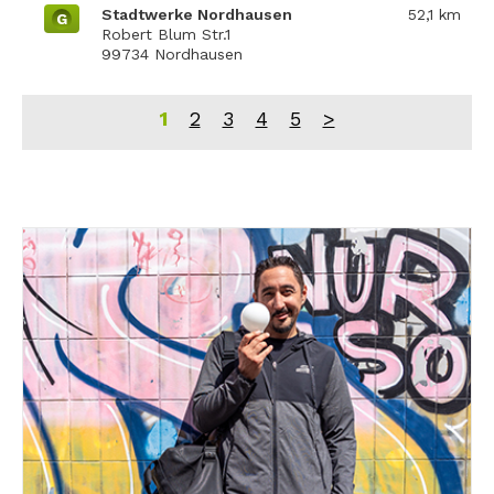
Stadtwerke Nordhausen
52,1 km
G
Robert Blum Str.1
99734 Nordhausen
1
2
3
4
5
>