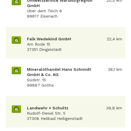
Umweltservice Wartburgregion
20,5 km
G
GmbH
Über dem Teich 8
99817 Eisenach
Falk Wedekind GmbH
22,4 km
G
Am Rode 15
37351 Dingelstädt
Mineralölhandel Hans Schmidt
38,1 km
G
GmbH & Co. KG
Südstr. 15
99867 Gotha
Landwehr + Schultz
39,8 km
G
Rudolf-Diesel Str. 5
37308 Heilbad Heiligenstadt