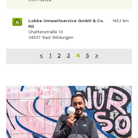
Lobbe Umweltservice GmbH & Co.
145,1 km
G
KG
Chattenstraße 13
34537 Bad Wildungen
<
1
2
3
4
5
>