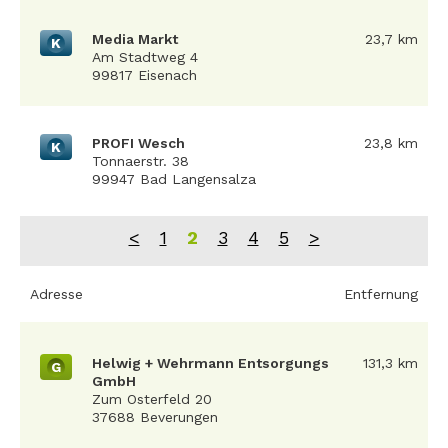
Media Markt
23,7 km
K
Am Stadtweg 4
99817 Eisenach
PROFI Wesch
23,8 km
K
Tonnaerstr. 38
99947 Bad Langensalza
<
1
2
3
4
5
>
Adresse
Entfernung
Helwig + Wehrmann Entsorgungs
131,3 km
G
GmbH
Zum Osterfeld 20
37688 Beverungen