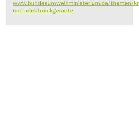
www.bundesumweltministerium.de/themen/kreis
und-elektronikgeraete