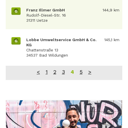
Franz Illmer GmbH
144,9 km
G
Rudolf-Diesel-Str. 16
31311 Uetze
Lobbe Umweltservice GmbH & Co.
145,1 km
G
KG
Chattenstraße 13
34537 Bad Wildungen
<
1
2
3
4
5
>