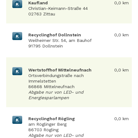
Kaufland
0,0 km
K
Christian-Keimann-Straße 44
02763 Zittau
Recyclinghof Dollnstein
0,0 km
K
Weilheimer Str. 54, am Bauhof
91795 Dollnstein
Wertstoffhof Mittelneufnach
0,0 km
K
Ortsverbindungstraße nach
Immelstetten
86868 Mittelneufnach
Abgabe nur von LED- und
Energiesparlampen
Recyclinghof Rögling
0,0 km
K
am Röglinger Berg
86703 Rögling
Abgabe nur von LED- und