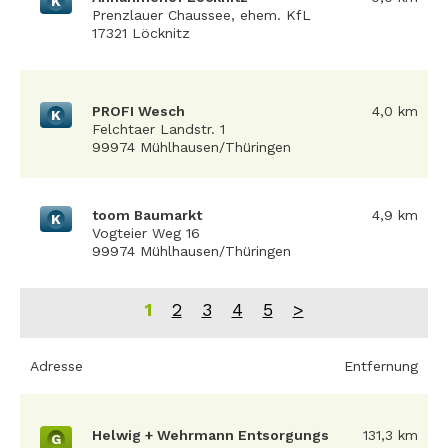
K
Prenzlauer Chaussee, ehem. KfL
17321 Löcknitz
PROFI Wesch
4,0 km
K
Felchtaer Landstr. 1
99974 Mühlhausen/Thüringen
toom Baumarkt
4,9 km
K
Vogteier Weg 16
99974 Mühlhausen/Thüringen
1
2
3
4
5
>
Adresse
Entfernung
Helwig + Wehrmann Entsorgungs
131,3 km
G