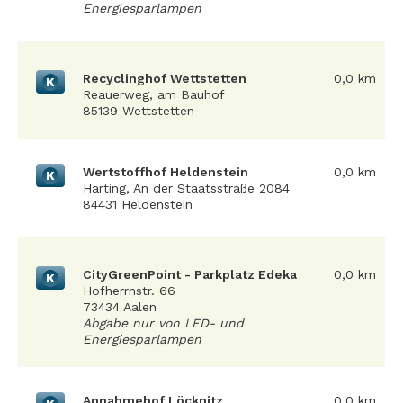
Energiesparlampen
Recyclinghof Wettstetten
0,0 km
K
Reauerweg, am Bauhof
85139 Wettstetten
Wertstoffhof Heldenstein
0,0 km
K
Harting, An der Staatsstraße 2084
84431 Heldenstein
CityGreenPoint - Parkplatz Edeka
0,0 km
K
Hofherrnstr. 66
73434 Aalen
Abgabe nur von LED- und
Energiesparlampen
Annahmehof Löcknitz
0,0 km