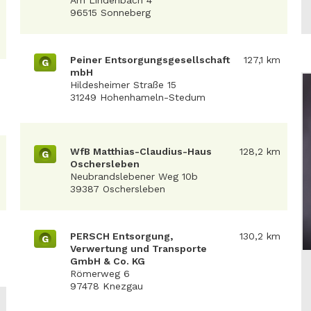
Am Lindenbach 4
96515 Sonneberg
Peiner Entsorgungsgesellschaft
127,1 km
G
mbH
Hildesheimer Straße 15
31249 Hohenhameln-Stedum
WfB Matthias-Claudius-Haus
128,2 km
G
Oschersleben
Neubrandslebener Weg 10b
39387 Oschersleben
PERSCH Entsorgung,
130,2 km
G
Verwertung und Transporte
GmbH & Co. KG
Römerweg 6
97478 Knezgau