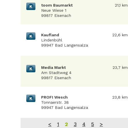
toom Baumarkt
21,1 km
K
Neue Wiese 1
99817 Eisenach
Kaufland
22,6 km
K
Lindenbühl
99947 Bad Langensalza
Media Markt
23,7 km
K
Am Stadtweg 4
99817 Eisenach
PROFI Wesch
23,8 km
K
Tonnaerstr. 38
99947 Bad Langensalza
<
1
2
3
4
5
>