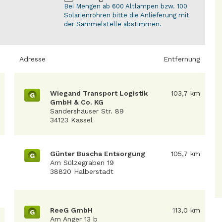
Bei Mengen ab 600 Altlampen bzw. 100
Solarienröhren bitte die Anlieferung mit
der Sammelstelle abstimmen.
Adresse
Entfernung
Wiegand Transport Logistik
103,7 km
G
GmbH & Co. KG
Sandershäuser Str. 89
34123 Kassel
Günter Buscha Entsorgung
105,7 km
G
Am Sülzegraben 19
38820 Halberstadt
ReeG GmbH
113,0 km
G
Am Anger 13 b