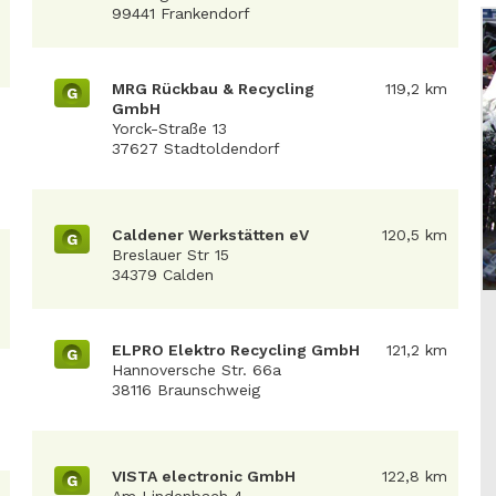
99441 Frankendorf
MRG Rückbau & Recycling
119,2 km
G
GmbH
Yorck-Straße 13
37627 Stadtoldendorf
Caldener Werkstätten eV
120,5 km
G
Breslauer Str 15
34379 Calden
ELPRO Elektro Recycling GmbH
121,2 km
G
Hannoversche Str. 66a
38116 Braunschweig
VISTA electronic GmbH
122,8 km
G