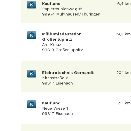
Kaufland
6,4 km
K
Papiermühlenweg 18
99974 Mühlhausen/Thüringen
Müllumladestation
19,3 km
K
Großenlupnitz
Am Kreuz
99819 Großenlupnitz
Elektrotechnik Gernandt
20,1 km
K
Kirchstraße 6
99817 Eisenach
Kaufland
21,1 km
K
Neue Wiese 1
99817 Eisenach