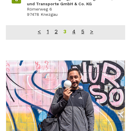
und Transporte GmbH & Co. KG
Römerweg 6
97478 Knezgau
<
1
2
3
4
5
>