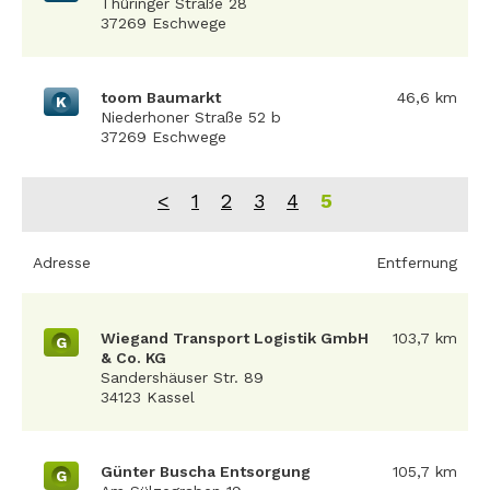
Thüringer Straße 28
37269 Eschwege
toom Baumarkt
46,6 km
K
Niederhoner Straße 52 b
37269 Eschwege
<
1
2
3
4
5
Adresse
Entfernung
Wiegand Transport Logistik GmbH
103,7 km
G
& Co. KG
Sandershäuser Str. 89
34123 Kassel
Günter Buscha Entsorgung
105,7 km
G