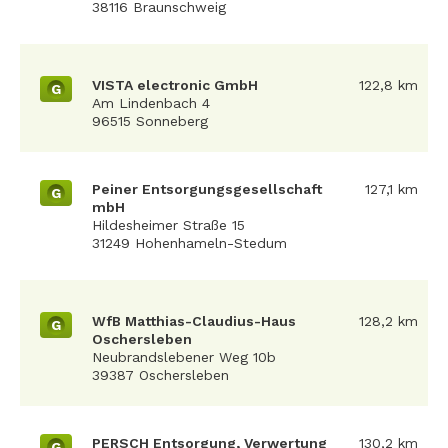
38116 Braunschweig
VISTA electronic GmbH
122,8 km
G
Am Lindenbach 4
96515 Sonneberg
Peiner Entsorgungsgesellschaft
127,1 km
G
mbH
Hildesheimer Straße 15
31249 Hohenhameln-Stedum
WfB Matthias-Claudius-Haus
128,2 km
G
Oschersleben
Neubrandslebener Weg 10b
39387 Oschersleben
PERSCH Entsorgung, Verwertung
130,2 km
G