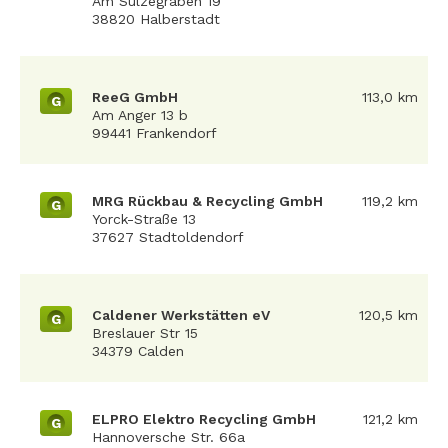
Am Sülzegraben 19
38820 Halberstadt
ReeG GmbH
113,0 km
G
Am Anger 13 b
99441 Frankendorf
MRG Rückbau & Recycling GmbH
119,2 km
G
Yorck-Straße 13
37627 Stadtoldendorf
Caldener Werkstätten eV
120,5 km
G
Breslauer Str 15
34379 Calden
ELPRO Elektro Recycling GmbH
121,2 km
G
Hannoversche Str. 66a