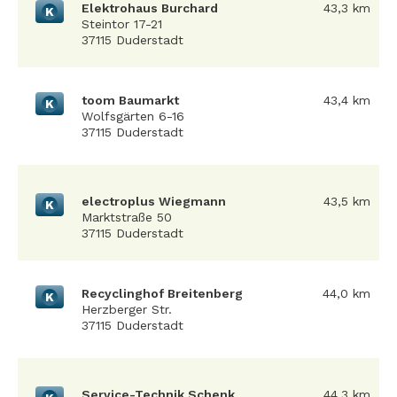
Elektrohaus Burchard
43,3 km
K
Steintor 17-21
37115 Duderstadt
toom Baumarkt
43,4 km
K
Wolfsgärten 6-16
37115 Duderstadt
electroplus Wiegmann
43,5 km
K
Marktstraße 50
37115 Duderstadt
Recyclinghof Breitenberg
44,0 km
K
Herzberger Str.
37115 Duderstadt
Service-Technik Schenk
44,3 km