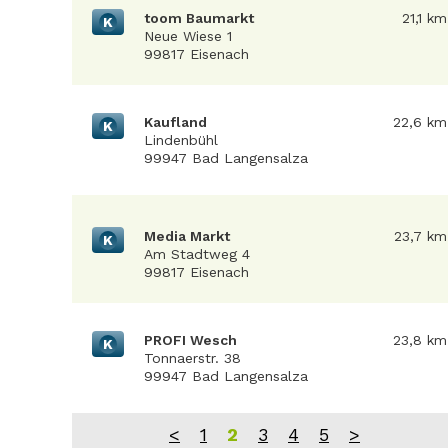
toom Baumarkt
21,1 km
K
Neue Wiese 1
99817 Eisenach
Kaufland
22,6 km
K
Lindenbühl
99947 Bad Langensalza
Media Markt
23,7 km
K
Am Stadtweg 4
99817 Eisenach
PROFI Wesch
23,8 km
K
Tonnaerstr. 38
99947 Bad Langensalza
<
1
2
3
4
5
>