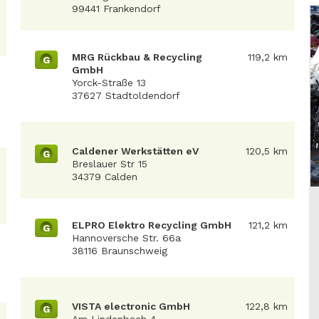
99441 Frankendorf
MRG Rückbau & Recycling
119,2 km
G
GmbH
Yorck-Straße 13
37627 Stadtoldendorf
Caldener Werkstätten eV
120,5 km
G
Breslauer Str 15
34379 Calden
ELPRO Elektro Recycling GmbH
121,2 km
G
Hannoversche Str. 66a
38116 Braunschweig
VISTA electronic GmbH
122,8 km
G