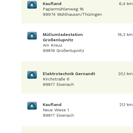
Kaufland
6,4 km
K
Papiermühlenweg 18
99974 Mühlhausen/Thüringen
Müllumladestation
19,3 km
K
Großenlupnitz
Am Kreuz
99819 Großenlupnitz
Elektrotechnik Gernandt
20,1 km
K
Kirchstraße 6
99817 Eisenach
Kaufland
21,1 km
K
Neue Wiese 1
99817 Eisenach