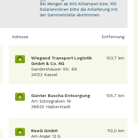
Bei Mengen ab 600 Altlampen bzw. 100
Solarienröhren bitte die Anlieferung mit
der Sammelstelle abstimmen.
Adresse
Entfernung
Wiegand Transport Logistik
103,7 km
G
GmbH & Co. KG
Sandershäuser Str. 89
34123 Kassel
Günter Buscha Entsorgung
105,7 km
G
Am Sülzegraben 19
38820 Halberstadt
ReeG GmbH
113,0 km
G
Am Anger 13 b