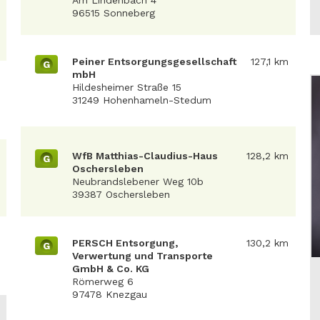
Am Lindenbach 4
96515 Sonneberg
Peiner Entsorgungsgesellschaft
127,1 km
G
mbH
Hildesheimer Straße 15
31249 Hohenhameln-Stedum
WfB Matthias-Claudius-Haus
128,2 km
G
Oschersleben
Neubrandslebener Weg 10b
39387 Oschersleben
PERSCH Entsorgung,
130,2 km
G
Verwertung und Transporte
GmbH & Co. KG
Römerweg 6
97478 Knezgau