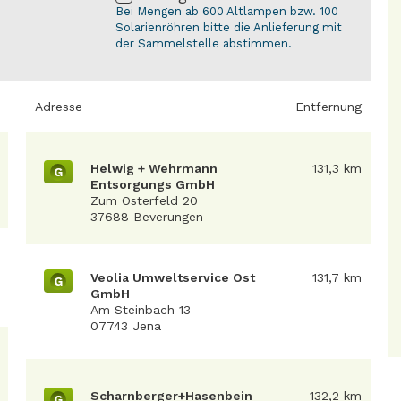
Bei Mengen ab 600 Altlampen bzw. 100
Solarienröhren bitte die Anlieferung mit
der Sammelstelle abstimmen.
Adresse
Entfernung
Helwig + Wehrmann
131,3 km
G
Entsorgungs GmbH
Zum Osterfeld 20
37688 Beverungen
Veolia Umweltservice Ost
131,7 km
G
GmbH
Am Steinbach 13
07743 Jena
Scharnberger+Hasenbein
132,2 km
G