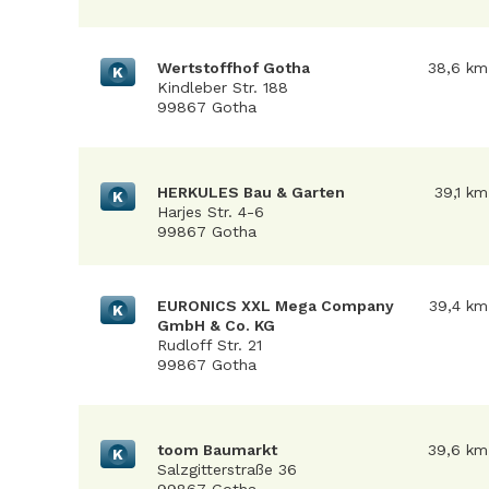
Wertstoffhof Gotha
38,6 km
K
Kindleber Str. 188
99867 Gotha
HERKULES Bau & Garten
39,1 km
K
Harjes Str. 4-6
99867 Gotha
EURONICS XXL Mega Company
39,4 km
K
GmbH & Co. KG
Rudloff Str. 21
99867 Gotha
toom Baumarkt
39,6 km
K
Salzgitterstraße 36