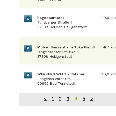
99867 Gotha
hagebaumarkt
39,9 km
K
Flinsberger Straße 1
37308 Heilbad Heiligenstadt
Mobau Bauzentrum Toka GmbH
40,1 km
K
Dingelstädter Str. 64a
37308 Heiligenstadt
WERKERS WELT - Batzner
40,9 km
K
Langensalzarer Str. 1
99955 Bad Tennstedt
<
1
2
3
4
5
>