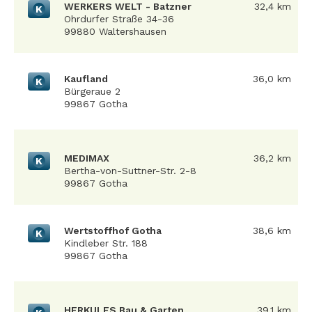
WERKERS WELT - Batzner
32,4 km
K
Ohrdurfer Straße 34-36
99880 Waltershausen
Kaufland
36,0 km
K
Bürgeraue 2
99867 Gotha
MEDIMAX
36,2 km
K
Bertha-von-Suttner-Str. 2-8
99867 Gotha
Wertstoffhof Gotha
38,6 km
K
Kindleber Str. 188
99867 Gotha
HERKULES Bau & Garten
39,1 km