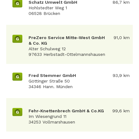
Schatz Umwelt GmbH
86,7 km
G
Hohlstedter Weg 1
06528 Brücken
PreZero Service Mitte-West GmbH
91,0 km
G
& Co. KG
Alter Schulweg 12
97633 Herbstadt-Ottelmannshausen
Fred Stemmer GmbH
93,9 km
G
Göttinger Straße 50
34346 Hann. Münden
Fehr-Knettenbrech GmbH & Co.KG
99,6 km
G
Im Wiesengrund 11
34253 Vollmarshausen