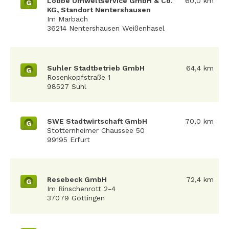
Lobbe Umweltservice GmbH & Co.
60,0 km
G
KG, Standort Nentershausen
Im Marbach
36214 Nentershausen Weißenhasel
Suhler Stadtbetrieb GmbH
64,4 km
G
Rosenkopfstraße 1
98527 Suhl
SWE Stadtwirtschaft GmbH
70,0 km
G
Stotternheimer Chaussee 50
99195 Erfurt
Resebeck GmbH
72,4 km
G
Im Rinschenrott 2-4
37079 Göttingen