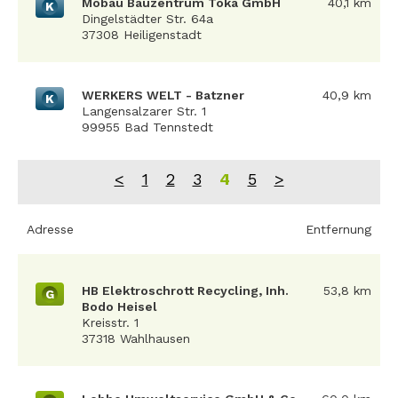
Mobau Bauzentrum Toka GmbH
40,1 km
K
Dingelstädter Str. 64a
37308 Heiligenstadt
WERKERS WELT - Batzner
40,9 km
K
Langensalzarer Str. 1
99955 Bad Tennstedt
<
1
2
3
4
5
>
Adresse
Entfernung
HB Elektroschrott Recycling, Inh.
53,8 km
G
Bodo Heisel
Kreisstr. 1
37318 Wahlhausen