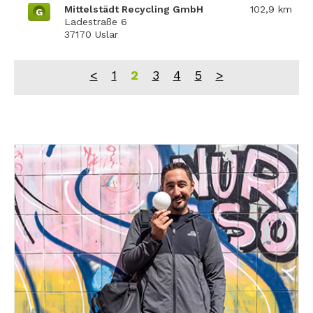
Mittelstädt Recycling GmbH
102,9 km
G
Ladestraße 6
37170 Uslar
<
1
2
3
4
5
>