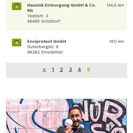
Hassink Entsorgung GmbH & Co.
134,6 km
G
KG
Textilstr. 3
48465 Schüttorf
Enviprotect GmbH
141,1 km
G
Gutenbergstr. 9
48282 Emsdetten
<
1
2
3
4
5