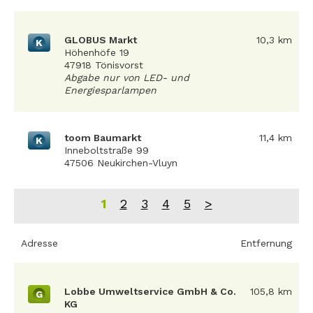
GLOBUS Markt
10,3 km
K
Höhenhöfe 19
47918 Tönisvorst
Abgabe nur von LED- und
Energiesparlampen
toom Baumarkt
11,4 km
K
Inneboltstraße 99
47506 Neukirchen-Vluyn
1
2
3
4
5
>
Adresse
Entfernung
Lobbe Umweltservice GmbH & Co.
105,8 km
G
KG