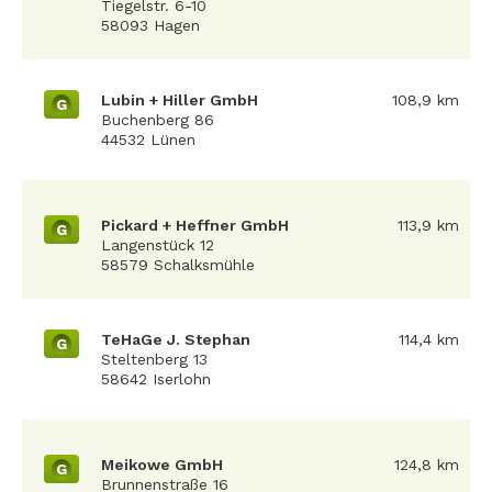
Tiegelstr. 6-10
58093 Hagen
Lubin + Hiller GmbH
108,9 km
G
Buchenberg 86
44532 Lünen
Pickard + Heffner GmbH
113,9 km
G
Langenstück 12
58579 Schalksmühle
TeHaGe J. Stephan
114,4 km
G
Steltenberg 13
58642 Iserlohn
Meikowe GmbH
124,8 km
G
Brunnenstraße 16