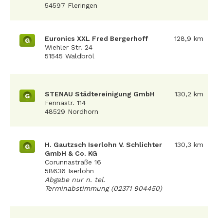
54597 Fleringen
Euronics XXL Fred Bergerhoff
128,9 km
G
Wiehler Str. 24
51545 Waldbröl
STENAU Städtereinigung GmbH
130,2 km
G
Fennastr. 114
48529 Nordhorn
H. Gautzsch Iserlohn V. Schlichter
130,3 km
G
GmbH & Co. KG
Corunnastraße 16
58636 Iserlohn
Abgabe nur n. tel.
Terminabstimmung (02371 904450)