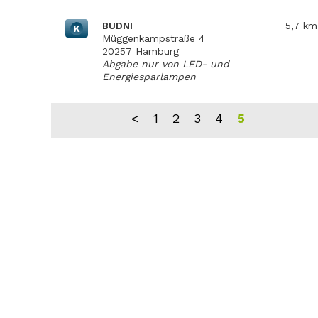
BUDNI
5,7 km
K
Müggenkampstraße 4
20257 Hamburg
Abgabe nur von LED- und
Energiesparlampen
<
1
2
3
4
5