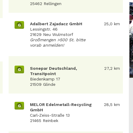
25462 Rellingen
Adalbert Zajadacz GmbH
25,0 km
G
Lessingstr. 46
21629 Neu Wulmstorf
Großmengen >500 St. bitte
vorab anmelden!
Sonepar Deutschland,
27,2 km
G
Transitpoint
Biedenkamp 17
21509 Glinde
MELOR Edelmetall-Recycling
28,5 km
G
GmbH
Carl-Zeiss-Straße 13
21465 Reinbek