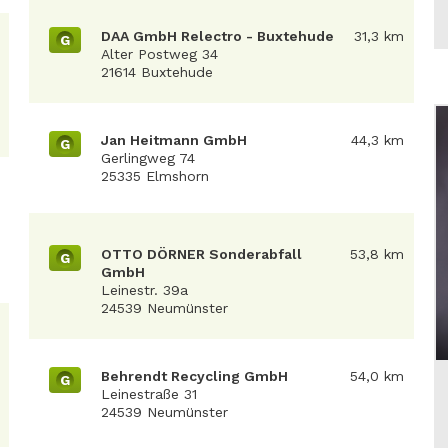
DAA GmbH Relectro - Buxtehude
31,3 km
G
Alter Postweg 34
21614 Buxtehude
Jan Heitmann GmbH
44,3 km
G
Gerlingweg 74
25335 Elmshorn
OTTO DÖRNER Sonderabfall
53,8 km
G
GmbH
Leinestr. 39a
24539 Neumünster
Behrendt Recycling GmbH
54,0 km
G
Leinestraße 31
24539 Neumünster