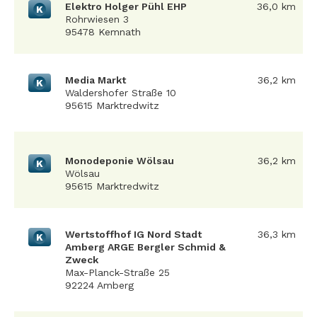
Elektro Holger Pühl EHP
36,0 km
K
Rohrwiesen 3
95478 Kemnath
Media Markt
36,2 km
K
Waldershofer Straße 10
95615 Marktredwitz
Monodeponie Wölsau
36,2 km
K
Wölsau
95615 Marktredwitz
Wertstoffhof IG Nord Stadt
36,3 km
K
Amberg ARGE Bergler Schmid &
Zweck
Max-Planck-Straße 25
92224 Amberg