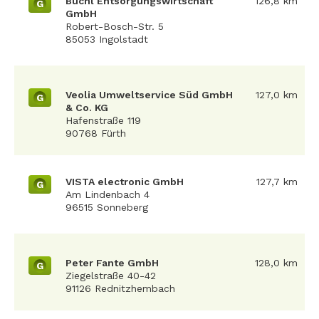
Büchl Entsorgungswirtschaft
126,8 km
G
GmbH
Robert-Bosch-Str. 5
85053 Ingolstadt
Veolia Umweltservice Süd GmbH
127,0 km
G
& Co. KG
Hafenstraße 119
90768 Fürth
VISTA electronic GmbH
127,7 km
G
Am Lindenbach 4
96515 Sonneberg
Peter Fante GmbH
128,0 km
G
Ziegelstraße 40-42
91126 Rednitzhembach