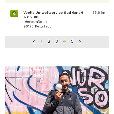
Veolia Umweltservice Süd GmbH
135,6 km
G
& Co. KG
Ohmstraße 24
96175 Pettstadt
<
1
2
3
4
5
>