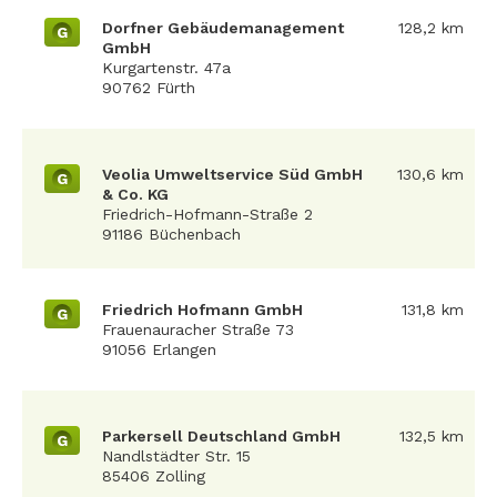
Dorfner Gebäudemanagement
128,2 km
G
GmbH
Kurgartenstr. 47a
90762 Fürth
Veolia Umweltservice Süd GmbH
130,6 km
G
& Co. KG
Friedrich-Hofmann-Straße 2
91186 Büchenbach
Friedrich Hofmann GmbH
131,8 km
G
Frauenauracher Straße 73
91056 Erlangen
Parkersell Deutschland GmbH
132,5 km
G
Nandlstädter Str. 15
85406 Zolling