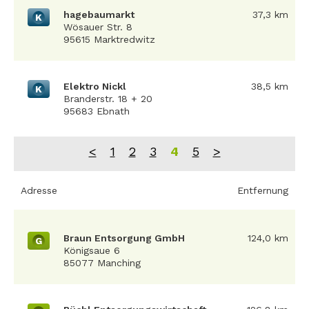
hagebaumarkt
37,3 km
K
Wösauer Str. 8
95615 Marktredwitz
Elektro Nickl
38,5 km
K
Branderstr. 18 + 20
95683 Ebnath
<
1
2
3
4
5
>
Adresse
Entfernung
Braun Entsorgung GmbH
124,0 km
G
Königsaue 6
85077 Manching