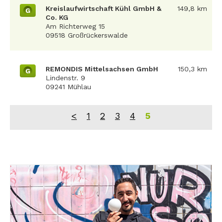
Kreislaufwirtschaft Kühl GmbH &
149,8 km
G
Co. KG
Am Richterweg 15
09518 Großrückerswalde
REMONDIS Mittelsachsen GmbH
150,3 km
G
Lindenstr. 9
09241 Mühlau
<
1
2
3
4
5