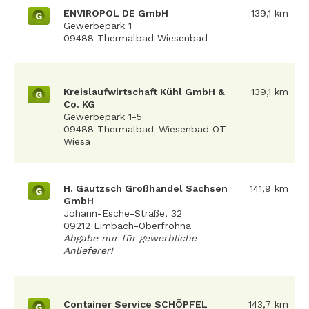
ENVIROPOL DE GmbH
139,1 km
G
Gewerbepark 1
09488 Thermalbad Wiesenbad
Kreislaufwirtschaft Kühl GmbH &
139,1 km
G
Co. KG
Gewerbepark 1-5
09488 Thermalbad-Wiesenbad OT
Wiesa
H. Gautzsch Großhandel Sachsen
141,9 km
G
GmbH
Johann-Esche-Straße, 32
09212 Limbach-Oberfrohna
Abgabe nur für gewerbliche
Anlieferer!
Container Service SCHÖPFEL
143,7 km
G