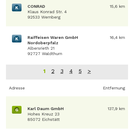
CONRAD
15,6 km
K
Klaus Konrad Str. 4
92533 Wernberg
Raiffeisen Waren GmbH
16,4 km
K
Nordoberpfalz
Albersrieth 21
92727 Waldthurn
1
2
3
4
5
>
Adresse
Entfernung
Karl Daum GmbH
137,9 km
G
Hohes Kreuz 23
85072 Eichstätt