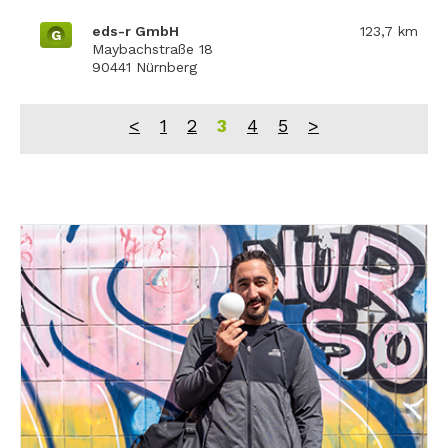
eds-r GmbH
123,7 km
G
Maybachstraße 18
90441 Nürnberg
<
1
2
3
4
5
>