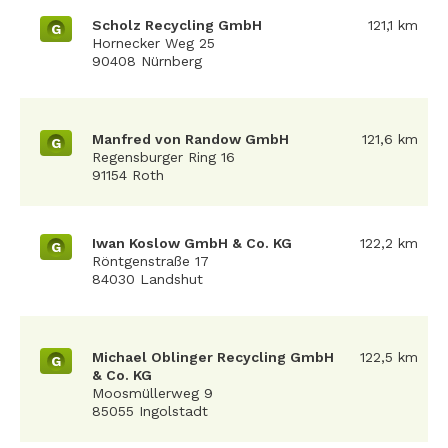
Scholz Recycling GmbH
121,1 km
G
Hornecker Weg 25
90408 Nürnberg
Manfred von Randow GmbH
121,6 km
G
Regensburger Ring 16
91154 Roth
Iwan Koslow GmbH & Co. KG
122,2 km
G
Röntgenstraße 17
84030 Landshut
Michael Oblinger Recycling GmbH
122,5 km
G
& Co. KG
Moosmüllerweg 9
85055 Ingolstadt