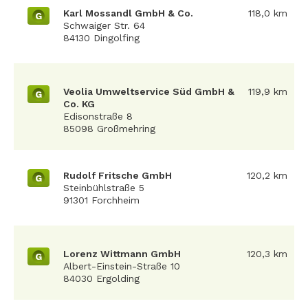
Karl Mossandl GmbH & Co.
118,0 km
G
Schwaiger Str. 64
84130 Dingolfing
Veolia Umweltservice Süd GmbH &
119,9 km
G
Co. KG
Edisonstraße 8
85098 Großmehring
Rudolf Fritsche GmbH
120,2 km
G
Steinbühlstraße 5
91301 Forchheim
Lorenz Wittmann GmbH
120,3 km
G
Albert-Einstein-Straße 10
84030 Ergolding