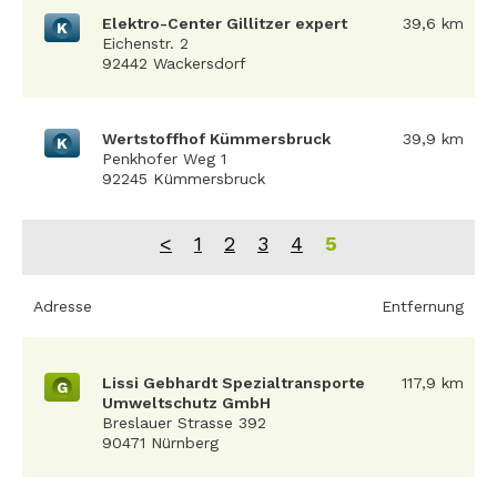
Elektro-Center Gillitzer expert
39,6 km
K
Eichenstr. 2
92442 Wackersdorf
Wertstoffhof Kümmersbruck
39,9 km
K
Penkhofer Weg 1
92245 Kümmersbruck
<
1
2
3
4
5
Adresse
Entfernung
Lissi Gebhardt Spezialtransporte
117,9 km
G
Umweltschutz GmbH
Breslauer Strasse 392
90471 Nürnberg