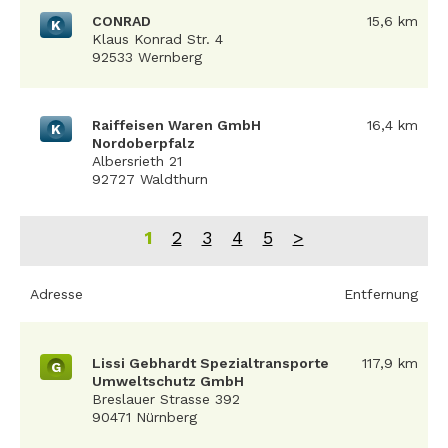
CONRAD
15,6 km
K
Klaus Konrad Str. 4
92533 Wernberg
Raiffeisen Waren GmbH
16,4 km
K
Nordoberpfalz
Albersrieth 21
92727 Waldthurn
1
2
3
4
5
>
Adresse
Entfernung
Lissi Gebhardt Spezialtransporte
117,9 km
G
Umweltschutz GmbH
Breslauer Strasse 392
90471 Nürnberg