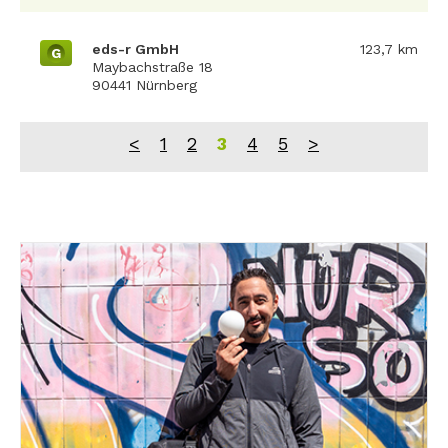
eds-r GmbH
123,7 km
G
Maybachstraße 18
90441 Nürnberg
<
1
2
3
4
5
>