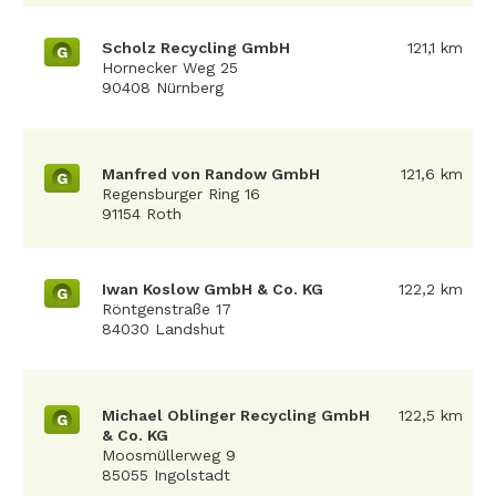
Scholz Recycling GmbH
121,1 km
G
Hornecker Weg 25
90408 Nürnberg
Manfred von Randow GmbH
121,6 km
G
Regensburger Ring 16
91154 Roth
Iwan Koslow GmbH & Co. KG
122,2 km
G
Röntgenstraße 17
84030 Landshut
Michael Oblinger Recycling GmbH
122,5 km
G
& Co. KG
Moosmüllerweg 9
85055 Ingolstadt