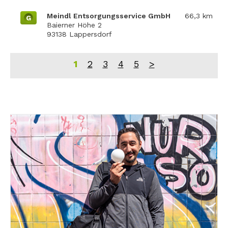
Meindl Entsorgungsservice GmbH
66,3 km
G
Baierner Höhe 2
93138 Lappersdorf
1
2
3
4
5
>