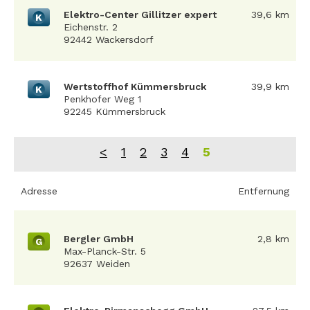
Elektro-Center Gillitzer expert
39,6 km
K
Eichenstr. 2
92442 Wackersdorf
Wertstoffhof Kümmersbruck
39,9 km
K
Penkhofer Weg 1
92245 Kümmersbruck
<
1
2
3
4
5
Adresse
Entfernung
Bergler GmbH
2,8 km
G
Max-Planck-Str. 5
92637 Weiden