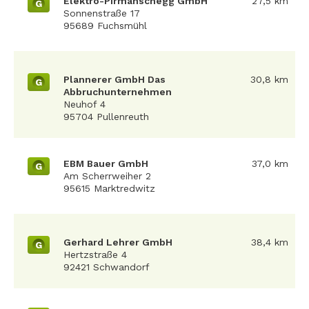
Elektro-Pirmanschegg GmbH
27,5 km
G
Sonnenstraße 17
95689 Fuchsmühl
Plannerer GmbH Das
30,8 km
G
Abbruchunternehmen
Neuhof 4
95704 Pullenreuth
EBM Bauer GmbH
37,0 km
G
Am Scherrweiher 2
95615 Marktredwitz
Gerhard Lehrer GmbH
38,4 km
G
Hertzstraße 4
92421 Schwandorf