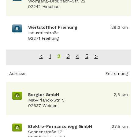
Wolfgang-Droßbach-Str. 22
92242 Hirschau
Wertstoffhof Freihung
28,3 km
K
Industriestraße
92271 Freihung
<
1
2
3
4
5
>
Adresse
Entfernung
Bergler GmbH
2,8 km
G
Max-Planck-Str. 5
92637 Weiden
Elektro-Pirmanschegg GmbH
27,5 km
G
Sonnenstraße 17