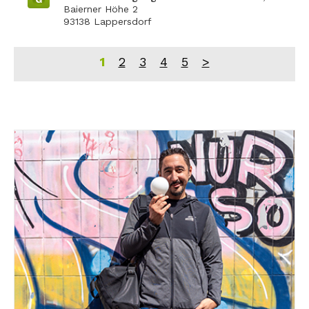
Baierner Höhe 2
93138 Lappersdorf
1
2
3
4
5
>