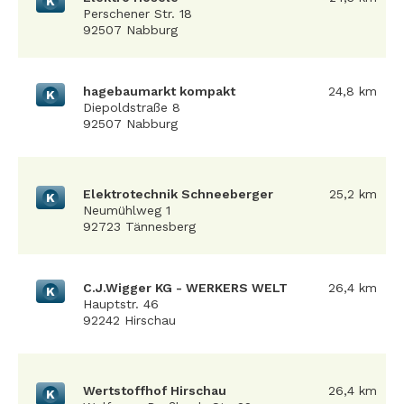
K
Perschener Str. 18
92507 Nabburg
hagebaumarkt kompakt
24,8 km
K
Diepoldstraße 8
92507 Nabburg
Elektrotechnik Schneeberger
25,2 km
K
Neumühlweg 1
92723 Tännesberg
C.J.Wigger KG - WERKERS WELT
26,4 km
K
Hauptstr. 46
92242 Hirschau
Wertstoffhof Hirschau
26,4 km
K