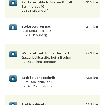
Raiffeisen-Markt Waren GmbH
21,5 km
K
Bahnhofstr. 16
92681 Erbendorf
Elektrowaren Rath
21,7 km
K
Alte Schulstraße 9
95703 Plößberg
Wertstoffhof Schnaittenbach
22,3 km
K
Galgenbühlstraße, beim Bauhof
92253 Schnaittenbach
Stabilo Landtechnik
23,8 km
K
Zum Beckenkeller 1
92648 Vohenstraus
Elektro Hösele
24,3 km