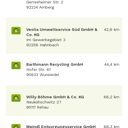
Gerresheimer Str. 2
92224 Amberg
Veolia Umweltservice Süd GmbH &
42,6 km
G
Co. KG
Im Gewerbegebiet 3
92256 Hahnbach
Barthmann Recycling GmbH
44,4 km
G
Hofer Str. 61
95632 Wunsiedel
Willy Böhme GmbH & Co. KG
66,2 km
G
Neukühschwitz 27
95111 Rehau
Meindl Entsorgungsservice GmbH
66,3 km
G