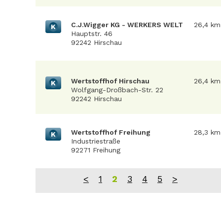
C.J.Wigger KG - WERKERS WELT
26,4 km
K
Hauptstr. 46
92242 Hirschau
Wertstoffhof Hirschau
26,4 km
K
Wolfgang-Droßbach-Str. 22
92242 Hirschau
Wertstoffhof Freihung
28,3 km
K
Industriestraße
92271 Freihung
<
1
2
3
4
5
>