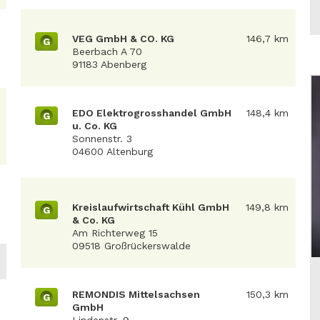
VEG GmbH & CO. KG
146,7 km
G
Beerbach A 70
91183 Abenberg
EDO Elektrogrosshandel GmbH
148,4 km
G
u. Co. KG
Sonnenstr. 3
04600 Altenburg
Kreislaufwirtschaft Kühl GmbH
149,8 km
G
& Co. KG
Am Richterweg 15
09518 Großrückerswalde
REMONDIS Mittelsachsen
150,3 km
G
GmbH