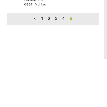
Lindenstr. 9
09241 Mühlau
<
1
2
3
4
5