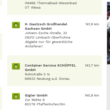
09488 Thermalbad-Wiesenbad
OT Wiesa
H. Gautzsch Großhandel
141,9 km
G
Sachsen GmbH
Johann-Esche-Straße, 32
09212 Limbach-Oberfrohna
Abgabe nur für gewerbliche
Anlieferer!
Container Service SCHÖPFEL
143,7 km
G
GmbH
Ruhrstraße 5 ¼
86633 Neuburg a.d. Donau
Gigler GmbH
145,9 km
G
Zur Mühle 9
85276 Pfaffenhofen/Ilm