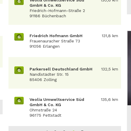
Veolia Umweltservice Süd
130,6 km
G
GmbH & Co. KG
Friedrich-Hofmann-Straße 2
91186 Büchenbach
Friedrich Hofmann GmbH
131,8 km
G
Frauenauracher Straße 73
91056 Erlangen
Parkersell Deutschland GmbH
132,5 km
G
Nandlstädter Str. 15
85406 Zolling
Veolia Umweltservice Süd
135,6 km
G
GmbH & Co. KG
Ohmstraße 24
96175 Pettstadt