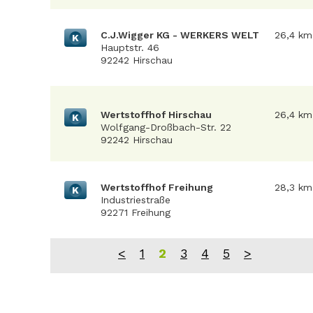
C.J.Wigger KG - WERKERS WELT
26,4 km
K
Hauptstr. 46
92242 Hirschau
Wertstoffhof Hirschau
26,4 km
K
Wolfgang-Droßbach-Str. 22
92242 Hirschau
Wertstoffhof Freihung
28,3 km
K
Industriestraße
92271 Freihung
<
1
2
3
4
5
>