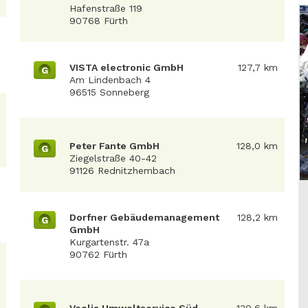
Hafenstraße 119
90768 Fürth
VISTA electronic GmbH
127,7 km
G
Am Lindenbach 4
96515 Sonneberg
Peter Fante GmbH
128,0 km
G
Ziegelstraße 40-42
91126 Rednitzhembach
Dorfner Gebäudemanagement
128,2 km
G
GmbH
Kurgartenstr. 47a
90762 Fürth