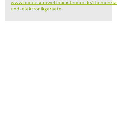
www.bundesumweltministerium.de/themen/kreis
und-elektronikgeraete