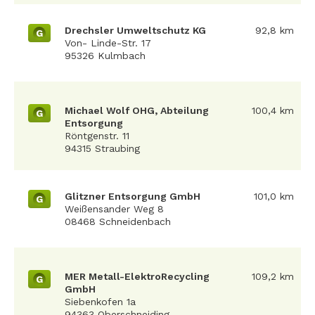
Drechsler Umweltschutz KG
92,8 km
G
Von- Linde-Str. 17
95326 Kulmbach
Michael Wolf OHG, Abteilung
100,4 km
G
Entsorgung
Röntgenstr. 11
94315 Straubing
Glitzner Entsorgung GmbH
101,0 km
G
Weißensander Weg 8
08468 Schneidenbach
MER Metall-ElektroRecycling
109,2 km
G
GmbH
Siebenkofen 1a
94363 Oberschneiding