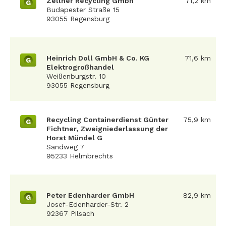
Zellner Recycling Gmbh
71,2 km
G
Budapester Straße 15
93055 Regensburg
Heinrich Doll GmbH & Co. KG
71,6 km
G
Elektrogroßhandel
Weißenburgstr. 10
93055 Regensburg
Recycling Containerdienst Günter
75,9 km
G
Fichtner, Zweigniederlassung der
Horst Mündel G
Sandweg 7
95233 Helmbrechts
Peter Edenharder GmbH
82,9 km
G
Josef-Edenharder-Str. 2
92367 Pilsach