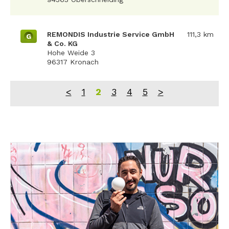
REMONDIS Industrie Service GmbH
111,3 km
G
& Co. KG
Hohe Weide 3
96317 Kronach
<
1
2
3
4
5
>