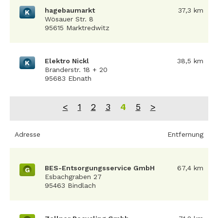
hagebaumarkt
37,3 km
K
Wösauer Str. 8
95615 Marktredwitz
Elektro Nickl
38,5 km
K
Branderstr. 18 + 20
95683 Ebnath
<
1
2
3
4
5
>
Adresse
Entfernung
BES-Entsorgungsservice GmbH
67,4 km
G
Esbachgraben 27
95463 Bindlach