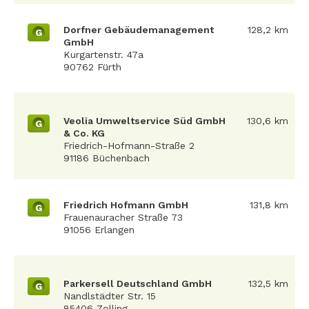
Dorfner Gebäudemanagement
128,2 km
G
GmbH
Kurgartenstr. 47a
90762 Fürth
Veolia Umweltservice Süd GmbH
130,6 km
G
& Co. KG
Friedrich-Hofmann-Straße 2
91186 Büchenbach
Friedrich Hofmann GmbH
131,8 km
G
Frauenauracher Straße 73
91056 Erlangen
Parkersell Deutschland GmbH
132,5 km
G
Nandlstädter Str. 15
85406 Zolling