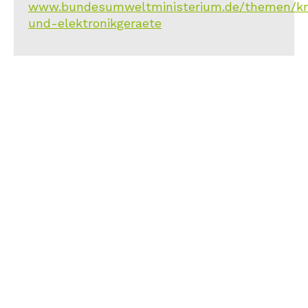
www.bundesumweltministerium.de/themen/kreis
und-elektronikgeraete