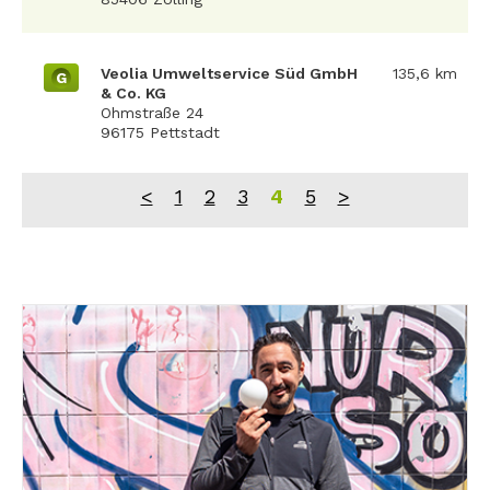
Veolia Umweltservice Süd GmbH
135,6 km
G
& Co. KG
Ohmstraße 24
96175 Pettstadt
<
1
2
3
4
5
>