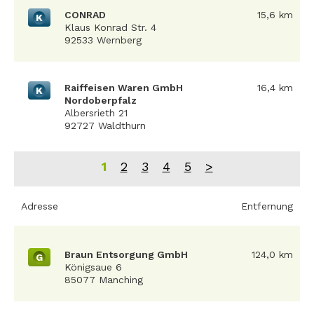
CONRAD
15,6 km
K
Klaus Konrad Str. 4
92533 Wernberg
Raiffeisen Waren GmbH
16,4 km
K
Nordoberpfalz
Albersrieth 21
92727 Waldthurn
1
2
3
4
5
>
Adresse
Entfernung
Braun Entsorgung GmbH
124,0 km
G
Königsaue 6
85077 Manching