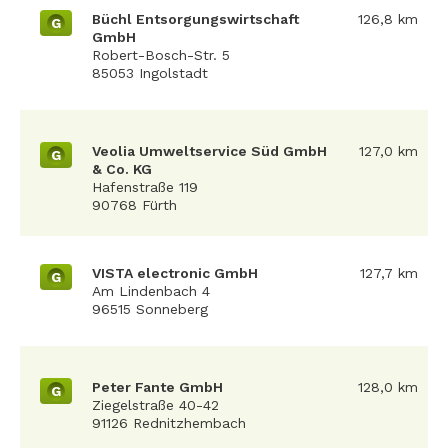
Büchl Entsorgungswirtschaft
126,8 km
G
GmbH
Robert-Bosch-Str. 5
85053 Ingolstadt
Veolia Umweltservice Süd GmbH
127,0 km
G
& Co. KG
Hafenstraße 119
90768 Fürth
VISTA electronic GmbH
127,7 km
G
Am Lindenbach 4
96515 Sonneberg
Peter Fante GmbH
128,0 km
G
Ziegelstraße 40-42
91126 Rednitzhembach