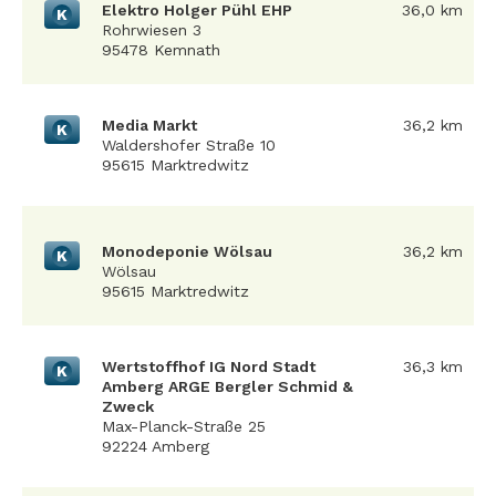
Elektro Holger Pühl EHP
36,0 km
K
Rohrwiesen 3
95478 Kemnath
Media Markt
36,2 km
K
Waldershofer Straße 10
95615 Marktredwitz
Monodeponie Wölsau
36,2 km
K
Wölsau
95615 Marktredwitz
Wertstoffhof IG Nord Stadt
36,3 km
K
Amberg ARGE Bergler Schmid &
Zweck
Max-Planck-Straße 25
92224 Amberg