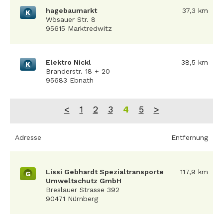
hagebaumarkt
37,3 km
K
Wösauer Str. 8
95615 Marktredwitz
Elektro Nickl
38,5 km
K
Branderstr. 18 + 20
95683 Ebnath
<
1
2
3
4
5
>
Adresse
Entfernung
Lissi Gebhardt Spezialtransporte
117,9 km
G
Umweltschutz GmbH
Breslauer Strasse 392
90471 Nürnberg