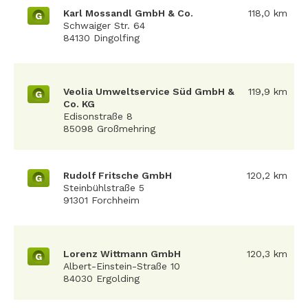
Karl Mossandl GmbH & Co.
118,0 km
G
Schwaiger Str. 64
84130 Dingolfing
Veolia Umweltservice Süd GmbH &
119,9 km
G
Co. KG
Edisonstraße 8
85098 Großmehring
Rudolf Fritsche GmbH
120,2 km
G
Steinbühlstraße 5
91301 Forchheim
Lorenz Wittmann GmbH
120,3 km
G
Albert-Einstein-Straße 10
84030 Ergolding