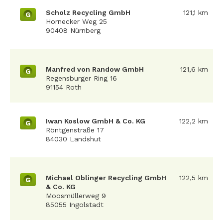
Scholz Recycling GmbH
121,1 km
G
Hornecker Weg 25
90408 Nürnberg
Manfred von Randow GmbH
121,6 km
G
Regensburger Ring 16
91154 Roth
Iwan Koslow GmbH & Co. KG
122,2 km
G
Röntgenstraße 17
84030 Landshut
Michael Oblinger Recycling GmbH
122,5 km
G
& Co. KG
Moosmüllerweg 9
85055 Ingolstadt