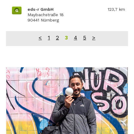
eds-r GmbH
123,7 km
G
Maybachstraße 18
90441 Nürnberg
<
1
2
3
4
5
>