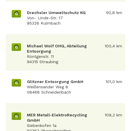
Drechsler Umweltschutz KG
92,8 km
G
Von- Linde-Str. 17
95326 Kulmbach
Michael Wolf OHG, Abteilung
100,4 km
G
Entsorgung
Röntgenstr. 11
94315 Straubing
Glitzner Entsorgung GmbH
101,0 km
G
Weißensander Weg 8
08468 Schneidenbach
MER Metall-ElektroRecycling
109,2 km
G
GmbH
Siebenkofen 1a
94363 Oberschneiding