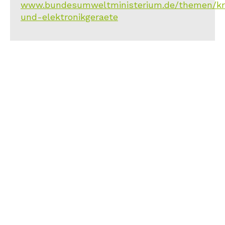
www.bundesumweltministerium.de/themen/kreis
und-elektronikgeraete