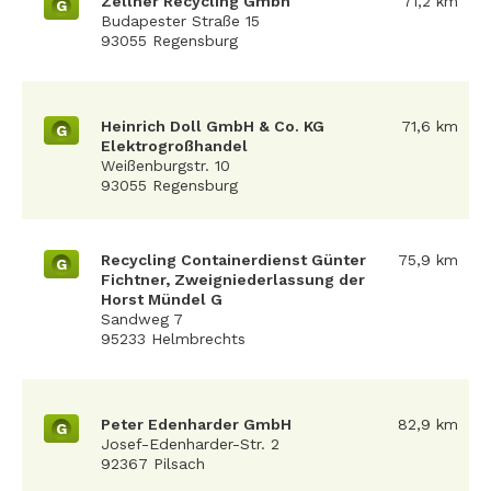
Zellner Recycling Gmbh
71,2 km
G
Budapester Straße 15
93055 Regensburg
Heinrich Doll GmbH & Co. KG
71,6 km
G
Elektrogroßhandel
Weißenburgstr. 10
93055 Regensburg
Recycling Containerdienst Günter
75,9 km
G
Fichtner, Zweigniederlassung der
Horst Mündel G
Sandweg 7
95233 Helmbrechts
Peter Edenharder GmbH
82,9 km
G
Josef-Edenharder-Str. 2
92367 Pilsach