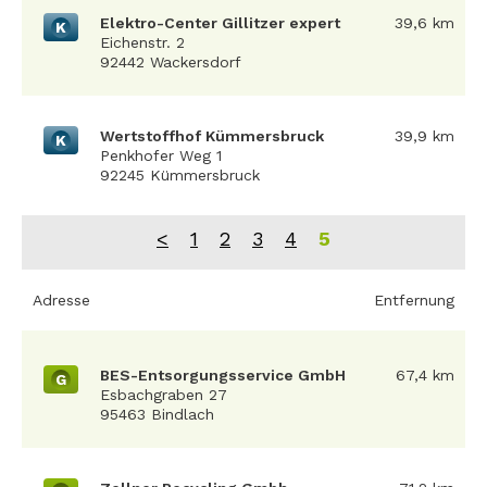
Elektro-Center Gillitzer expert
39,6 km
K
Eichenstr. 2
92442 Wackersdorf
Wertstoffhof Kümmersbruck
39,9 km
K
Penkhofer Weg 1
92245 Kümmersbruck
<
1
2
3
4
5
Adresse
Entfernung
BES-Entsorgungsservice GmbH
67,4 km
G
Esbachgraben 27
95463 Bindlach