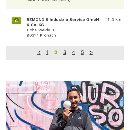
REMONDIS Industrie Service GmbH
111,3 km
G
& Co. KG
Hohe Weide 3
96317 Kronach
<
1
2
3
4
5
>