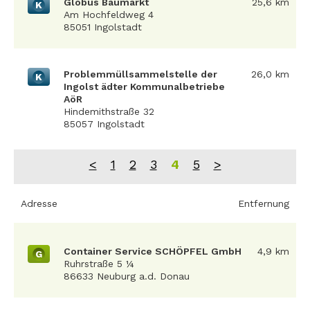
Globus Baumarkt
25,6 km
K
Am Hochfeldweg 4
85051 Ingolstadt
Problemmüllsammelstelle der
26,0 km
K
Ingolst ädter Kommunalbetriebe
AöR
Hindemithstraße 32
85057 Ingolstadt
<
1
2
3
4
5
>
Adresse
Entfernung
Container Service SCHÖPFEL GmbH
4,9 km
G
Ruhrstraße 5 ¼
86633 Neuburg a.d. Donau