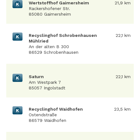
Wertstoffhof Gaimersheim
21,9 km
K
Rackershofener Str.
85080 Gaimersheim
Recyclinghof Schrobenhausen
22,1 km
K
Mühlried
An der alten B 300
86529 Schrobenhausen
Saturn
22,1 km
K
Am Westpark 7
85057 Ingolstadt
Recyclinghof Waidhofen
23,5 km
K
Ostendstraße
86579 Waidhofen