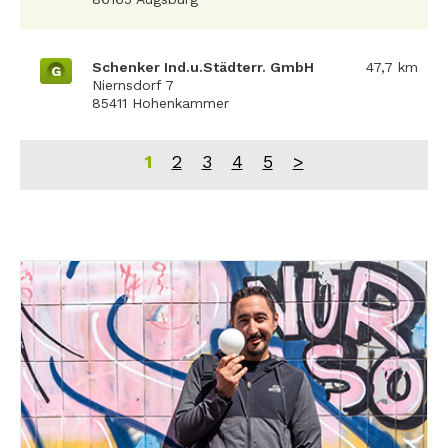
Schenker Ind.u.Städterr. GmbH
47,7 km
G
Niernsdorf 7
85411 Hohenkammer
1
2
3
4
5
>