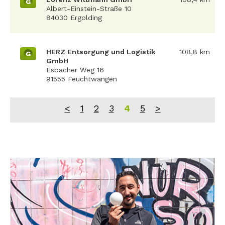
G
Albert-Einstein-Straße 10
84030 Ergolding
HERZ Entsorgung und Logistik
108,8 km
G
GmbH
Esbacher Weg 16
91555 Feuchtwangen
<
1
2
3
4
5
>