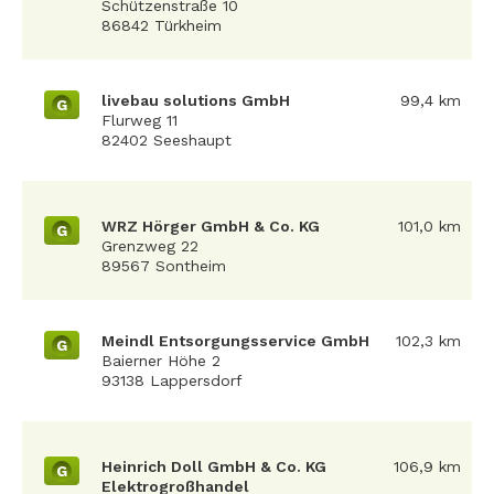
Schützenstraße 10
86842 Türkheim
livebau solutions GmbH
99,4 km
G
Flurweg 11
82402 Seeshaupt
WRZ Hörger GmbH & Co. KG
101,0 km
G
Grenzweg 22
89567 Sontheim
Meindl Entsorgungsservice GmbH
102,3 km
G
Baierner Höhe 2
93138 Lappersdorf
Heinrich Doll GmbH & Co. KG
106,9 km
G
Elektrogroßhandel