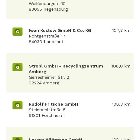
Weißenburgstr. 10
93055 Regensburg
Iwan Koslow GmbH & Co. KG
107,7 km
G
Röntgenstraße 17
84030 Landshut
Strobl GmbH - Recyclingzentrum
108,0 km
G
Amberg
Gerresheimer Str. 2
92224 Amberg
Rudolf Fritsche GmbH
108,3 km
G
Steinbühlstraße 5
91301 Forchheim
Lorenz Wittmann GmbH
108,4 km