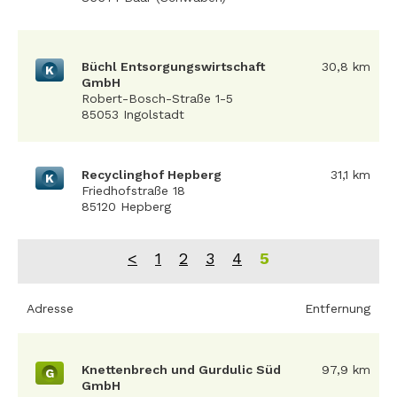
Büchl Entsorgungswirtschaft
30,8 km
K
GmbH
Robert-Bosch-Straße 1-5
85053 Ingolstadt
Recyclinghof Hepberg
31,1 km
K
Friedhofstraße 18
85120 Hepberg
<
1
2
3
4
5
Adresse
Entfernung
Knettenbrech und Gurdulic Süd
97,9 km
G
GmbH