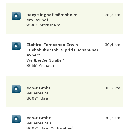
Recyclinghof Mörnsheim
28,2 km
K
Am Bauhof
91804 Mörnsheim
Elektro-Fernsehen Erwin
30,4 km
K
Fuchshuber Inh. Sigrid Fuchshuber
expert
Werlberger Straße 1
86551 Aichach
eds-r GmbH
30,6 km
K
Kellerbreite
86674 Baar
eds-r GmbH
30,7 km
K
Kellerbreite 6
86674 Baar (Schwaben)