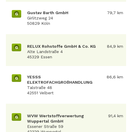
Gustav Barth GmbH
79,7 km
G
Girlitzweg 24
50829 Köln
RELUX Rohstoffe GmbH & Co. KG
84,9 km
G
Alte Landstraße 4
45329 Essen
YESSS
86,6 km
G
ELEKTROFACHGROßHANDLUNG
Talstraße 48
42551 Velbert
WVW Wertstoffverwertung
91,4 km
G
Wuppertal GmbH
Essener Straße 59
42329 Wuppertal