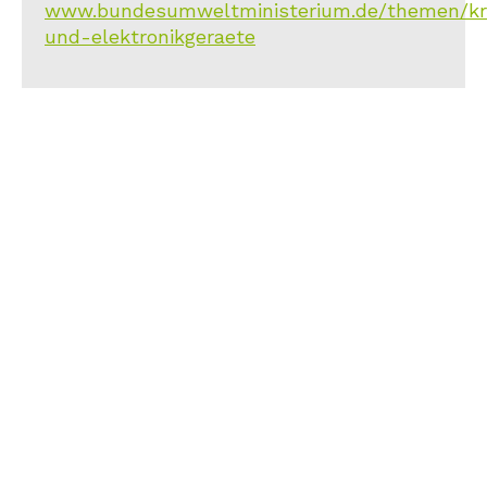
www.bundesumweltministerium.de/themen/kreis
und-elektronikgeraete