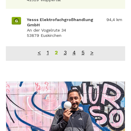
Yesss Elektrofachgroßhandlung
94,4 km
G
GmbH
An der Vogelrute 34
53879 Euskirchen
<
1
2
3
4
5
>