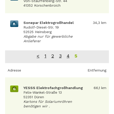
Von-Stauffenberg-Str. 44
41352 Korschenbroich
Sonepar Elektrogroßhandel
34,3 km
K
Rudolf-Diesel-Str. 19
52525 Heinsberg
Abgabe nur für gewerbliche
Anlieferer
<
1
2
3
4
5
Adresse
Entfernung
YESSS Elektrofachgroßhandlung
66,1 km
G
Felix-Wankel-Straße 13
52351 Düren
Kartons für Solariumröhren
benötigen wir .