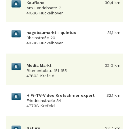
Kaufland
30,4 km
K
Am Landabsatz 7
41836 Hückelhoven
hagebaumarkt - quintus
31,1 km
K
Rheinstraße 20
41836 Hückelhoven
Media Markt
32,0 km
K
Blumentalstr. 151-155
47803 Krefeld
HiFi-TV-Video Kretschmer expert
32,1 km
K
Friedrichstraße 34
47798 Krefeld
Saturn
32,7 km