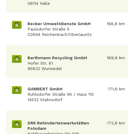
06114 Halle
Becker Umweltdienste GmbH
168,6 km
G
Paulsdorfer Straße 5
02894 Reichenbach/Oberlausitz
Barthmann Recycling GmbH
169,9 km
G
Hofer Str. 61
95632 Wunsiedel
GAMBERT GmbH
171,6 km
G
Ruhlsdorfer Straße 95 / Haus 110
14532 Stahnsdorf
DRK Behindertenwerkstätten
172,6 km
G
Potsdam
Kohlhasenbrücker Str 106