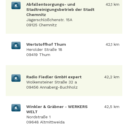
Abfallentsorgungs- und
42,1 km
K
Stadtreinigungsbetrieb der Stadt
Chemnitz
Jägerschlößchenstr. 15A
09125 Chemnitz
Wertstoffhof Thum
42,1 km
K
Herolder Straße 18
09419 Thum
Radio Fiedler GmbH expert
42,2 km
K
Wolkensteiner Straße 32 a
09456 Annaberg-Buchholz
Winkler & Gräbner - WERKERS
42,5 km
K
WELT
Nordstraße 1
09648 Altmittweida