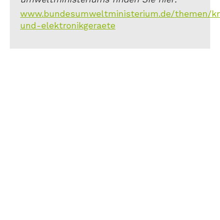
www.bundesumweltministerium.de/themen/kreis
und-elektronikgeraete