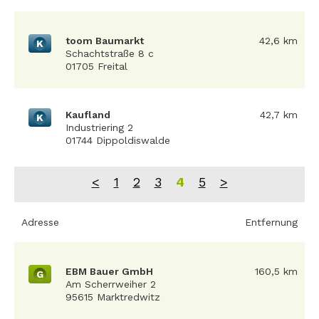
toom Baumarkt
42,6 km
K
Schachtstraße 8 c
01705 Freital
Kaufland
42,7 km
K
Industriering 2
01744 Dippoldiswalde
<
1
2
3
4
5
>
Adresse
Entfernung
EBM Bauer GmbH
160,5 km
G
Am Scherrweiher 2
95615 Marktredwitz