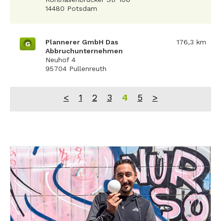
14480 Potsdam
Plannerer GmbH Das
176,3 km
G
Abbruchunternehmen
Neuhof 4
95704 Pullenreuth
<
1
2
3
4
5
>